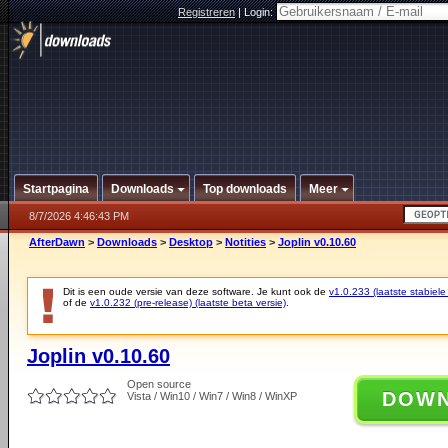
Registreren
|
Login:
Startpagina
Downloads
Top downloads
Meer
8/7/2026 4:46:43 PM
AfterDawn
>
Downloads
>
Desktop
>
Notities
>
Joplin v0.10.60
Dit is een oude versie van deze software. Je kunt ook de
v1.0.233 (laatste stabiele
of de
v1.0.232 (pre-release) (laatste beta versie)
.
Joplin v0.10.60
Open source
DOW
Vista / Win10 / Win7 / Win8 / WinXP