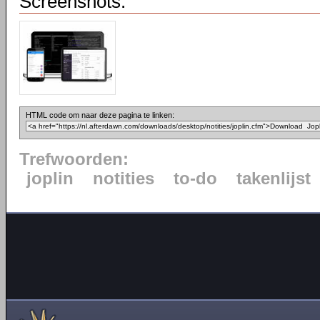
Screenshots:
HTML code om naar deze pagina te linken:
Trefwoorden:
joplin
notities
to-do
takenlijst