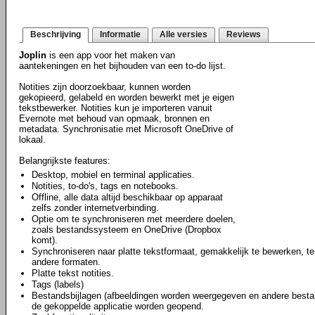
Beschrijving
Informatie
Alle versies
Reviews
Joplin
is een app voor het maken van
aantekeningen en het bijhouden van een to-do lijst.
Notities zijn doorzoekbaar, kunnen worden
gekopieerd, gelabeld en worden bewerkt met je eigen
tekstbewerker. Notities kun je importeren vanuit
Evernote met behoud van opmaak, bronnen en
metadata. Synchronisatie met Microsoft OneDrive of
lokaal.
Belangrijkste features:
Desktop, mobiel en terminal applicaties.
Notities, to-do's, tags en notebooks.
Offline, alle data altijd beschikbaar op apparaat
zelfs zonder internetverbinding.
Optie om te synchroniseren met meerdere doelen,
zoals bestandssysteem en OneDrive (Dropbox
komt).
Synchroniseren naar platte tekstformaat, gemakkelijk te bewerken, te
andere formaten.
Platte tekst notities.
Tags (labels)
Bestandsbijlagen (afbeeldingen worden weergegeven en andere besta
de gekoppelde applicatie worden geopend.