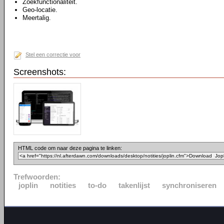
Zoekfunctionaliteit.
Geo-locatie.
Meertalig.
Stel een correctie voor
Screenshots:
HTML code om naar deze pagina te linken:
Trefwoorden:
joplin
notities
to-do
takenlijst
synchroniseren