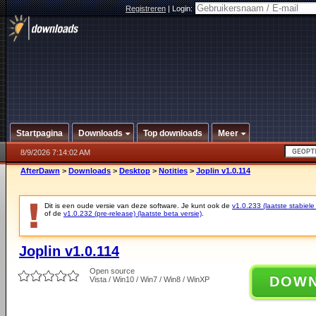
Registreren
|
Login:
Startpagina
Downloads
Top downloads
Meer
8/9/2026 7:14:02 AM
AfterDawn
>
Downloads
>
Desktop
>
Notities
>
Joplin v1.0.114
Dit is een oude versie van deze software. Je kunt ook de
v1.0.233 (laatste stabiele
of de
v1.0.232 (pre-release) (laatste beta versie)
.
Joplin v1.0.114
Open source
DOW
Vista / Win10 / Win7 / Win8 / WinXP