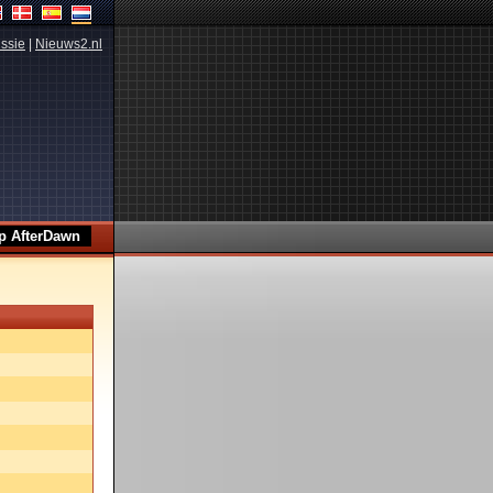
ssie
|
Nieuws2.nl