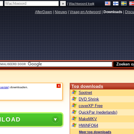
|
Wachtwoord kwijt
AfterDawn
|
Nieuws
|
Vraag en Antwoord
|
Downloads
|
Discu
Top downloads
X
 versie)
downloaden.
Spotnet
DVD Shrink
coverXP Free
QuickPar (nederlands)
NLOAD
MakeMKV
HWiNFO64
Meer top downloads