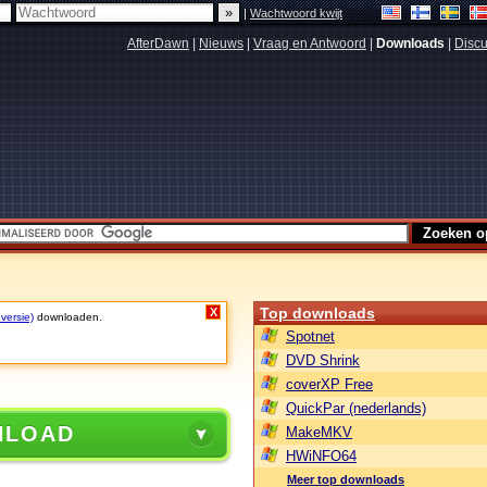
|
Wachtwoord kwijt
AfterDawn
|
Nieuws
|
Vraag en Antwoord
|
Downloads
|
Discu
Top downloads
X
 versie)
downloaden.
Spotnet
DVD Shrink
coverXP Free
QuickPar (nederlands)
NLOAD
MakeMKV
HWiNFO64
Meer top downloads