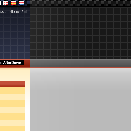
ssie
|
Nieuws2.nl