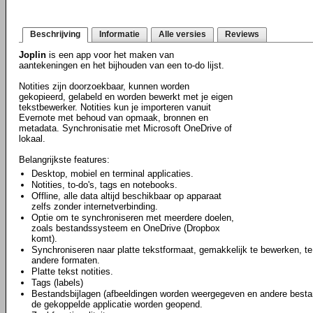
Beschrijving
Informatie
Alle versies
Reviews
Joplin
is een app voor het maken van
aantekeningen en het bijhouden van een to-do lijst.
Notities zijn doorzoekbaar, kunnen worden
gekopieerd, gelabeld en worden bewerkt met je eigen
tekstbewerker. Notities kun je importeren vanuit
Evernote met behoud van opmaak, bronnen en
metadata. Synchronisatie met Microsoft OneDrive of
lokaal.
Belangrijkste features:
Desktop, mobiel en terminal applicaties.
Notities, to-do's, tags en notebooks.
Offline, alle data altijd beschikbaar op apparaat
zelfs zonder internetverbinding.
Optie om te synchroniseren met meerdere doelen,
zoals bestandssysteem en OneDrive (Dropbox
komt).
Synchroniseren naar platte tekstformaat, gemakkelijk te bewerken, te
andere formaten.
Platte tekst notities.
Tags (labels)
Bestandsbijlagen (afbeeldingen worden weergegeven en andere besta
de gekoppelde applicatie worden geopend.