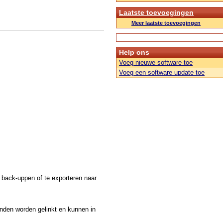
Laatste toevoegingen
Meer laatste toevoegingen
Help ons
Voeg nieuwe software toe
Voeg een software update toe
 back-uppen of te exporteren naar
nden worden gelinkt en kunnen in