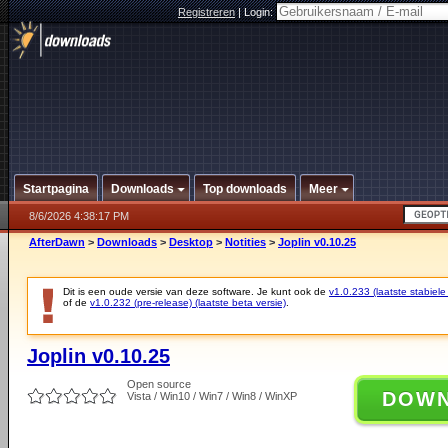
Registreren
|
Login:
Startpagina
Downloads
Top downloads
Meer
8/6/2026 4:38:17 PM
AfterDawn
>
Downloads
>
Desktop
>
Notities
>
Joplin v0.10.25
Dit is een oude versie van deze software. Je kunt ook de
v1.0.233 (laatste stabiele
of de
v1.0.232 (pre-release) (laatste beta versie)
.
Joplin v0.10.25
Open source
DOW
Vista / Win10 / Win7 / Win8 / WinXP