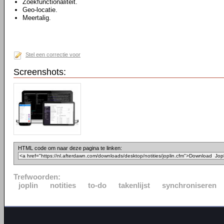
Zoekfunctionaliteit.
Geo-locatie.
Meertalig.
Stel een correctie voor
Screenshots:
HTML code om naar deze pagina te linken:
Trefwoorden:
joplin
notities
to-do
takenlijst
synchroniseren