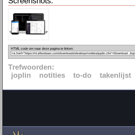
Screenshots:
HTML code om naar deze pagina te linken:
Trefwoorden:
joplin
notities
to-do
takenlijst