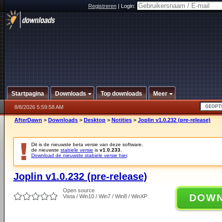
Registreren
|
Login:
Startpagina
Downloads
Top downloads
Meer
8/8/2026 5:59:58 AM
AfterDawn
>
Downloads
>
Desktop
>
Notities
>
Joplin v1.0.232 (pre-release)
Dit is de nieuwste beta versie van deze software.
de nieuwste
stabiele versie
is
v1.0.233
.
Download de nieuwste stabiele versie hier
.
Joplin v1.0.232 (pre-release)
Open source
DOW
Vista / Win10 / Win7 / Win8 / WinXP