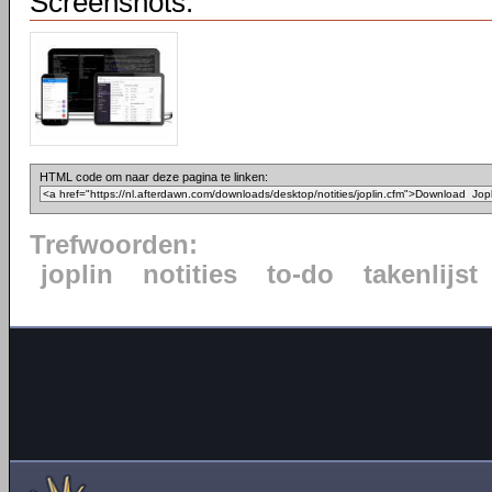
Screenshots:
HTML code om naar deze pagina te linken:
Trefwoorden:
joplin
notities
to-do
takenlijst