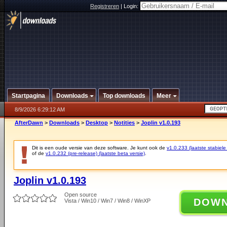
Registreren
|
Login:
Startpagina
Downloads
Top downloads
Meer
8/9/2026 6:29:12 AM
AfterDawn
>
Downloads
>
Desktop
>
Notities
>
Joplin v1.0.193
Dit is een oude versie van deze software. Je kunt ook de
v1.0.233 (laatste stabiele
of de
v1.0.232 (pre-release) (laatste beta versie)
.
Joplin v1.0.193
Open source
DOW
Vista / Win10 / Win7 / Win8 / WinXP