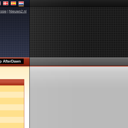
ssie
|
Nieuws2.nl