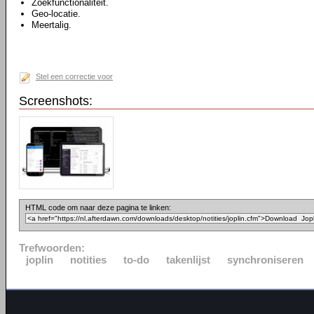
Zoekfunctionaliteit.
Geo-locatie.
Meertalig.
Stel een correctie voor
Screenshots:
HTML code om naar deze pagina te linken:
Trefwoorden:
joplin
notities
to-do
takenlijst
synchroniseren