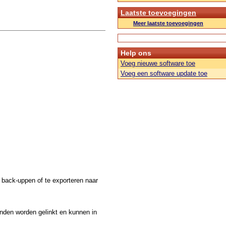
Laatste toevoegingen
Meer laatste toevoegingen
Help ons
Voeg nieuwe software toe
Voeg een software update toe
 back-uppen of te exporteren naar
nden worden gelinkt en kunnen in