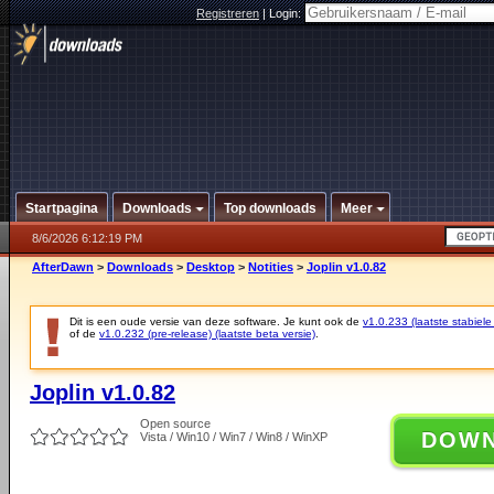
Registreren
|
Login:
Startpagina
Downloads
Top downloads
Meer
8/6/2026 6:12:19 PM
AfterDawn
>
Downloads
>
Desktop
>
Notities
>
Joplin v1.0.82
Dit is een oude versie van deze software. Je kunt ook de
v1.0.233 (laatste stabiele
of de
v1.0.232 (pre-release) (laatste beta versie)
.
Joplin v1.0.82
Open source
DOW
Vista / Win10 / Win7 / Win8 / WinXP