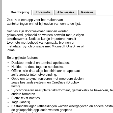
Beschrijving
Informatie
Alle versies
Reviews
Joplin
is een app voor het maken van
aantekeningen en het bijhouden van een to-do lijst.
Notities zijn doorzoekbaar, kunnen worden
gekopieerd, gelabeld en worden bewerkt met je eigen
tekstbewerker. Notities kun je importeren vanuit
Evernote met behoud van opmaak, bronnen en
metadata. Synchronisatie met Microsoft OneDrive of
lokaal.
Belangrijkste features:
Desktop, mobiel en terminal applicaties.
Notities, to-do's, tags en notebooks.
Offline, alle data altijd beschikbaar op apparaat
zelfs zonder internetverbinding.
Optie om te synchroniseren met meerdere doelen,
zoals bestandssysteem en OneDrive (Dropbox
komt).
Synchroniseren naar platte tekstformaat, gemakkelijk te bewerken, te
andere formaten.
Platte tekst notities.
Tags (labels)
Bestandsbijlagen (afbeeldingen worden weergegeven en andere besta
de gekoppelde applicatie worden geopend.