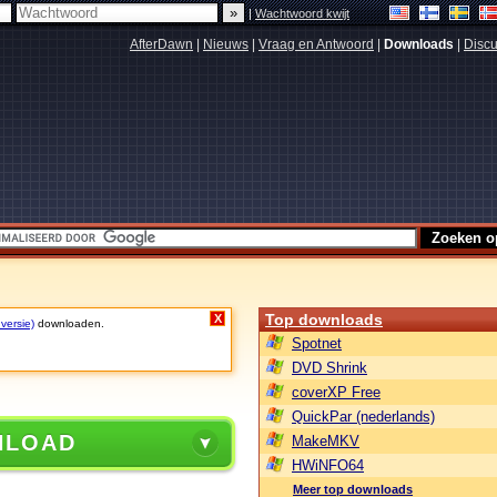
|
Wachtwoord kwijt
AfterDawn
|
Nieuws
|
Vraag en Antwoord
|
Downloads
|
Discu
Top downloads
X
 versie)
downloaden.
Spotnet
DVD Shrink
coverXP Free
QuickPar (nederlands)
NLOAD
MakeMKV
HWiNFO64
Meer top downloads