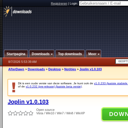
Registreren
|
Login:
Startpagina
Downloads
Top downloads
Meer
8/7/2026 5:53:39 AM
AfterDawn
>
Downloads
>
Desktop
>
Notities
>
Joplin v1.0.103
Dit is een oude versie van deze software. Je kunt ook de
v1.0.233 (laatste stabiele
of de
v1.0.232 (pre-release) (laatste beta versie)
.
Joplin v1.0.103
Open source
DOW
Vista / Win10 / Win7 / Win8 / WinXP