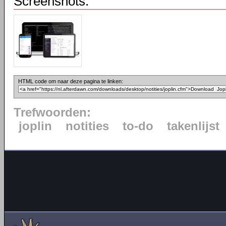
Screenshots:
HTML code om naar deze pagina te linken:
Trefwoorden:
joplin
notities
to-do
takenlijst