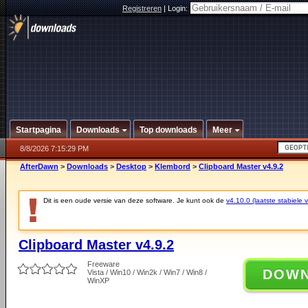
Registreren
|
Login:
Startpagina
Downloads
Top downloads
Meer
8/8/2026 7:15:29 PM
AfterDawn
>
Downloads
>
Desktop
>
Klembord
>
Clipboard Master v4.9.2
Dit is een oude versie van deze software. Je kunt ook de
v4.10.0 (laatste stabiele v
Clipboard Master v4.9.2
Freeware
DOW
Vista / Win10 / Win2k / Win7 / Win8 /
WinXP