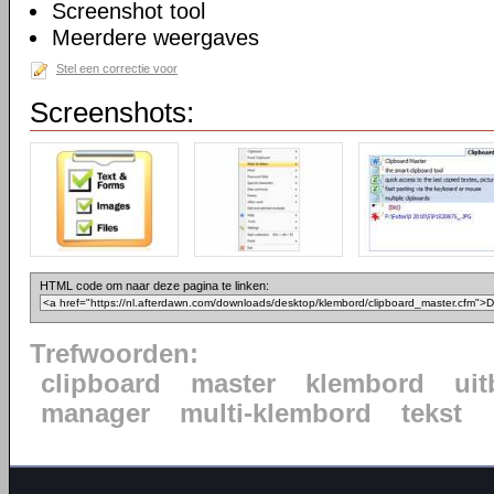
Screenshot tool
Meerdere weergaves
Stel een correctie voor
Screenshots:
HTML code om naar deze pagina te linken:
Trefwoorden:
clipboard
master
klembord
uit
manager
multi-klembord
tekst