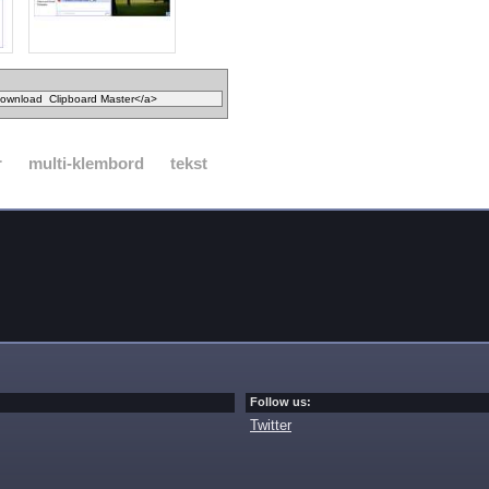
r
multi-klembord
tekst
Follow us:
Twitter