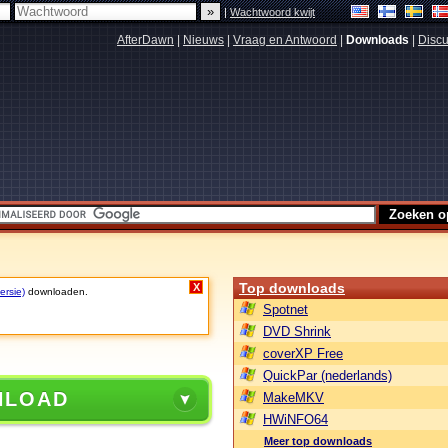
|
Wachtwoord kwijt
AfterDawn
|
Nieuws
|
Vraag en Antwoord
|
Downloads
|
Discu
Top downloads
X
ersie)
downloaden.
Spotnet
DVD Shrink
coverXP Free
QuickPar (nederlands)
NLOAD
MakeMKV
HWiNFO64
Meer top downloads