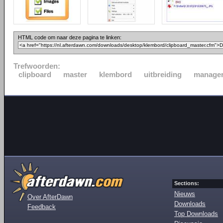
HTML code om naar deze pagina te linken:
Trefwoorden:
clipboard
master
klembord
uitbreiding
manage
Sections:
Nieuws
Over AfterDawn
Downloads
Feedback
Top Downloads