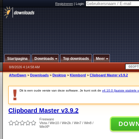
Registreren
|
Login:
Startpagina
Downloads
Top downloads
Meer
8/8/2026 4:14:58 AM
AfterDawn
>
Downloads
>
Desktop
>
Klembord
>
Clipboard Master v3.9.2
Dit is een oude versie van deze software. Je kunt ook de
v4.10.0 (laatste stabiele v
Clipboard Master v3.9.2
Freeware
DOW
Vista / Win10 / Win2k / Win7 / Win8 /
WinXP