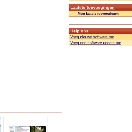
Laatste toevoegingen
Meer laatste toevoegingen
Help ons
Voeg nieuwe software toe
Voeg een software update toe