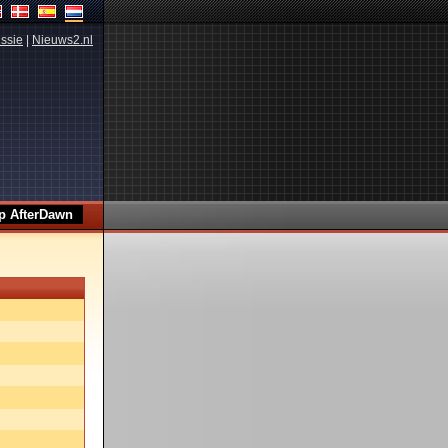
ssie
|
Nieuws2.nl