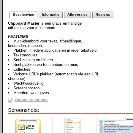
Beschrijving
Informatie
Alle versies
Reviews
Clipboard Master
is een gratis en handige
uitbreiding voor je klembord.
FEATURES
Multi-klembord voor tekst, afbeeldingen,
bestanden, mappen, ...
Plakken in iedere applicatie en in ieder tekstveld
Tekstmodules
Snel zoeken en filteren
Snel plakken via toetsenbord en muis
Collecties
Verkorte URL's plakken (automatisch via een URL
shortener)
Wachtwoordveilig
Screenshot tool
Meerdere weergaves
Stel een correctie voor
Screenshots: