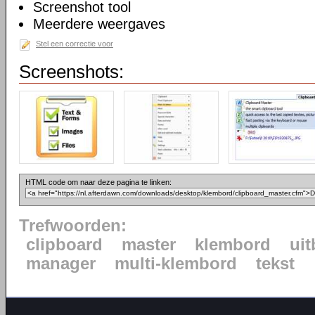
Screenshot tool
Meerdere weergaves
Stel een correctie voor
Screenshots:
HTML code om naar deze pagina te linken:
Trefwoorden:
clipboard
master
klembord
uit
manager
multi-klembord
tekst