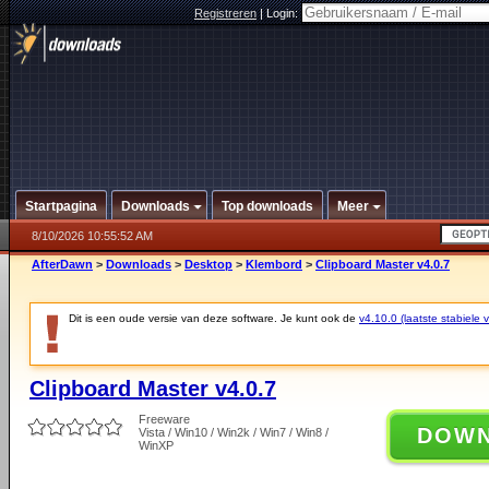
Registreren
|
Login:
Startpagina
Downloads
Top downloads
Meer
8/10/2026 10:55:52 AM
AfterDawn
>
Downloads
>
Desktop
>
Klembord
>
Clipboard Master v4.0.7
Dit is een oude versie van deze software. Je kunt ook de
v4.10.0 (laatste stabiele v
Clipboard Master v4.0.7
Freeware
DOW
Vista / Win10 / Win2k / Win7 / Win8 /
WinXP