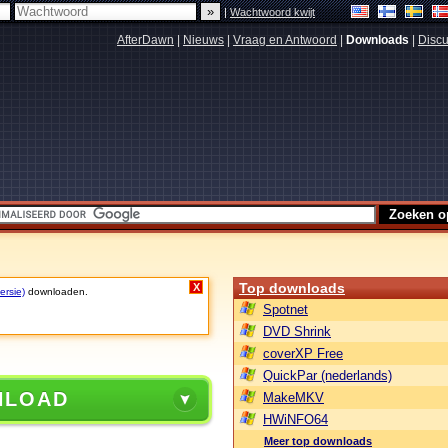
|
Wachtwoord kwijt
AfterDawn
|
Nieuws
|
Vraag en Antwoord
|
Downloads
|
Discu
Top downloads
X
ersie)
downloaden.
Spotnet
DVD Shrink
coverXP Free
QuickPar (nederlands)
NLOAD
MakeMKV
HWiNFO64
Meer top downloads