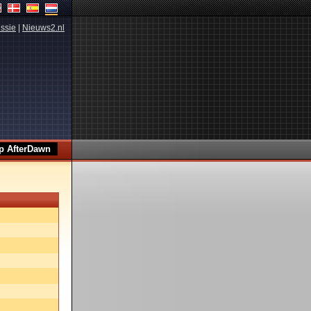
ssie
|
Nieuws2.nl