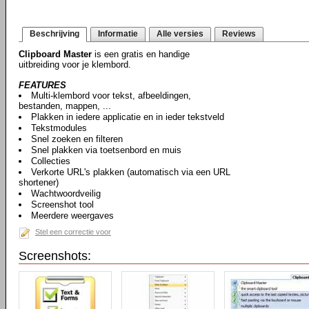
Beschrijving
Informatie
Alle versies
Reviews
Clipboard Master
is een gratis en handige
uitbreiding voor je klembord.
FEATURES
Multi-klembord voor tekst, afbeeldingen,
bestanden, mappen, ...
Plakken in iedere applicatie en in ieder tekstveld
Tekstmodules
Snel zoeken en filteren
Snel plakken via toetsenbord en muis
Collecties
Verkorte URL's plakken (automatisch via een URL
shortener)
Wachtwoordveilig
Screenshot tool
Meerdere weergaves
Stel een correctie voor
Screenshots: