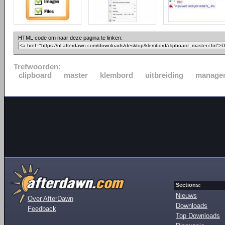
HTML code om naar deze pagina te linken:
Trefwoorden:
clipboard
master
klembord
uitbreiding
manage
Sections:
Nieuws
Over AfterDawn
Downloads
Feedback
Top Downloads