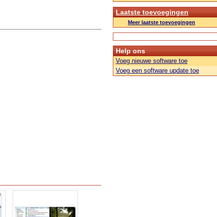
Laatste toevoegingen
Meer laatste toevoegingen
Help ons
Voeg nieuwe software toe
Voeg een software update toe