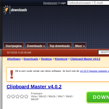
Registreren
|
Login:
Startpagina
Downloads
Top downloads
Meer
8/7/2026 4:26:08 AM
AfterDawn
>
Downloads
>
Desktop
>
Klembord
>
Clipboard Master v4.0.2
Dit is een oude versie van deze software. Je kunt ook de
v4.10.0 (laatste stabiele v
Clipboard Master v4.0.2
Freeware
DOW
Vista / Win10 / Win2k / Win7 / Win8 /
WinXP