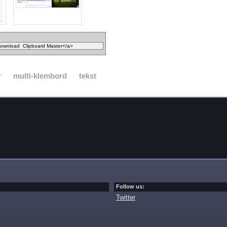
r
multi-klembord
tekst
Follow us:
Twitter