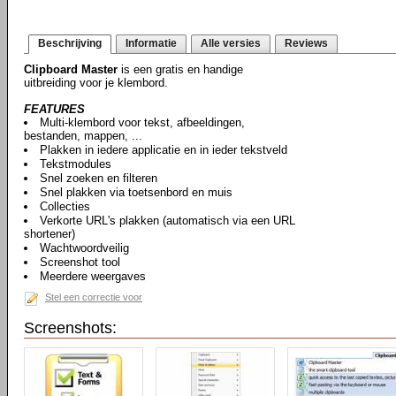
Beschrijving
Informatie
Alle versies
Reviews
Clipboard Master
is een gratis en handige
uitbreiding voor je klembord.
FEATURES
Multi-klembord voor tekst, afbeeldingen,
bestanden, mappen, ...
Plakken in iedere applicatie en in ieder tekstveld
Tekstmodules
Snel zoeken en filteren
Snel plakken via toetsenbord en muis
Collecties
Verkorte URL's plakken (automatisch via een URL
shortener)
Wachtwoordveilig
Screenshot tool
Meerdere weergaves
Stel een correctie voor
Screenshots: