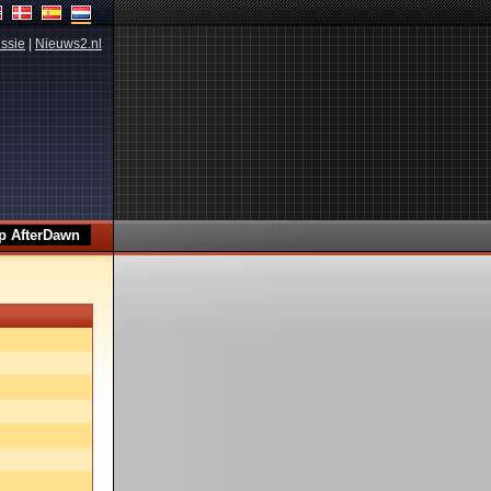
ssie
|
Nieuws2.nl