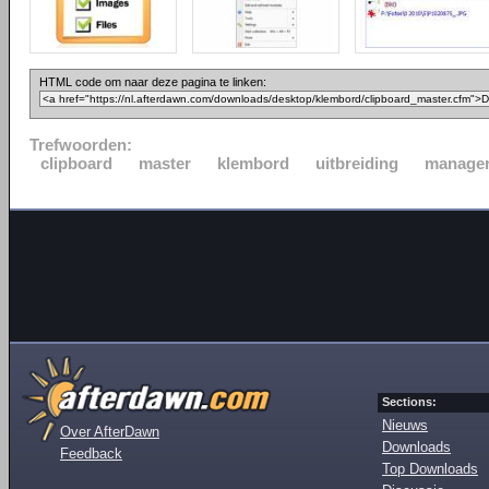
HTML code om naar deze pagina te linken:
Trefwoorden:
clipboard
master
klembord
uitbreiding
manage
Sections:
Nieuws
Over AfterDawn
Downloads
Feedback
Top Downloads