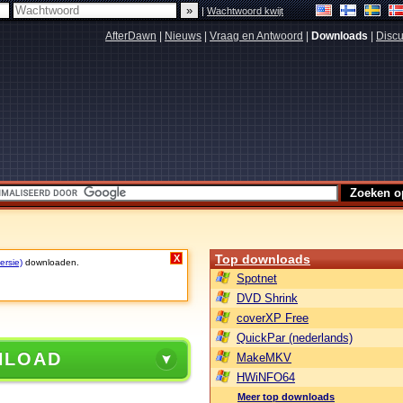
|
Wachtwoord kwijt
AfterDawn
|
Nieuws
|
Vraag en Antwoord
|
Downloads
|
Discu
Top downloads
X
ersie)
downloaden.
Spotnet
DVD Shrink
coverXP Free
QuickPar (nederlands)
NLOAD
MakeMKV
HWiNFO64
Meer top downloads