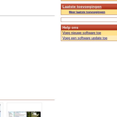
Laatste toevoegingen
Meer laatste toevoegingen
Help ons
Voeg nieuwe software toe
Voeg een software update toe