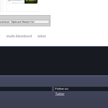
r
multi-klembord
tekst
Follow us:
Twitter