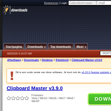
Registreren
|
Login:
Startpagina
Downloads
Top downloads
Meer
8/8/2026 4:14:07 AM
AfterDawn
>
Downloads
>
Desktop
>
Klembord
>
Clipboard Master v3.9.0
Dit is een oude versie van deze software. Je kunt ook de
v4.10.0 (laatste stabiele v
Clipboard Master v3.9.0
Freeware
DOW
Vista / Win10 / Win2k / Win7 / Win8 /
WinXP