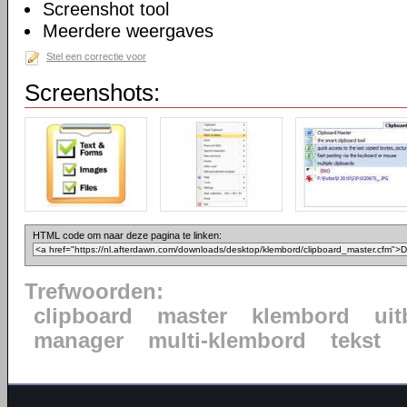
Screenshot tool
Meerdere weergaves
Stel een correctie voor
Screenshots:
HTML code om naar deze pagina te linken:
Trefwoorden:
clipboard
master
klembord
uit
manager
multi-klembord
tekst