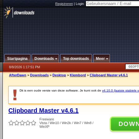
Registreren
|
Login:
Startpagina
Downloads
Top downloads
Meer
8/8/2026 1:17:51 PM
AfterDawn
>
Downloads
>
Desktop
>
Klembord
>
Clipboard Master v4.6.1
Dit is een oude versie van deze software. Je kunt ook de
v4.10.0 (laatste stabiele v
Clipboard Master v4.6.1
Freeware
DOW
Vista / Win10 / Win2k / Win7 / Win8 /
WinXP