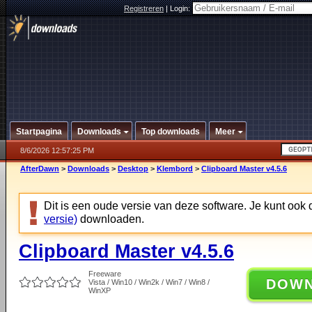
Registreren
|
Login:
Startpagina
Downloads
Top downloads
Meer
8/6/2026 12:57:25 PM
AfterDawn
>
Downloads
>
Desktop
>
Klembord
>
Clipboard Master v4.5.6
Dit is een oude versie van deze software. Je kunt ook
versie)
downloaden.
Clipboard Master v4.5.6
Freeware
DOW
Vista / Win10 / Win2k / Win7 / Win8 /
WinXP