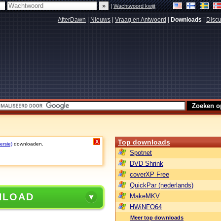
|
Wachtwoord kwijt
AfterDawn
|
Nieuws
|
Vraag en Antwoord
|
Downloads
|
Discu
Top downloads
X
ersie)
downloaden.
Spotnet
DVD Shrink
coverXP Free
QuickPar (nederlands)
NLOAD
MakeMKV
HWiNFO64
Meer top downloads