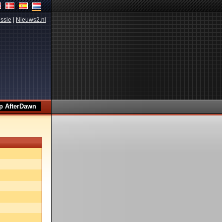
ssie
|
Nieuws2.nl