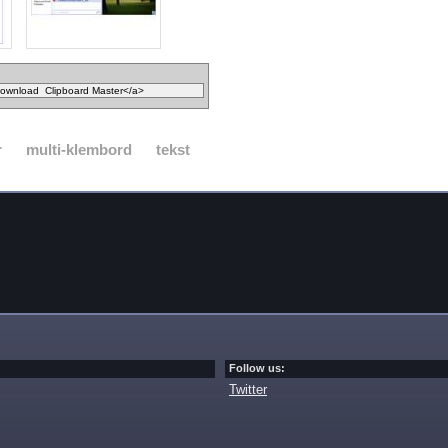
r
multi-klembord
tekst
Follow us:
Twitter