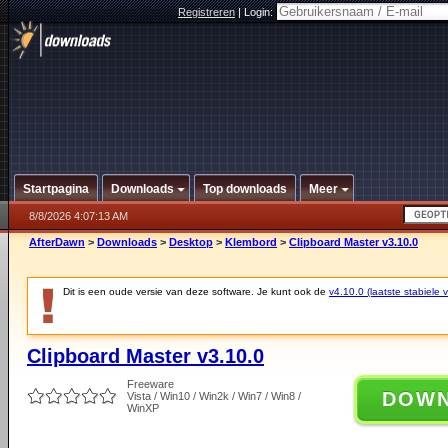
Registreren
|
Login:
Startpagina
Downloads
Top downloads
Meer
8/8/2026 4:07:13 AM
AfterDawn
>
Downloads
>
Desktop
>
Klembord
>
Clipboard Master v3.10.0
Dit is een oude versie van deze software. Je kunt ook de
v4.10.0 (laatste stabiele v
Clipboard Master v3.10.0
Freeware
DOW
Vista / Win10 / Win2k / Win7 / Win8 /
WinXP