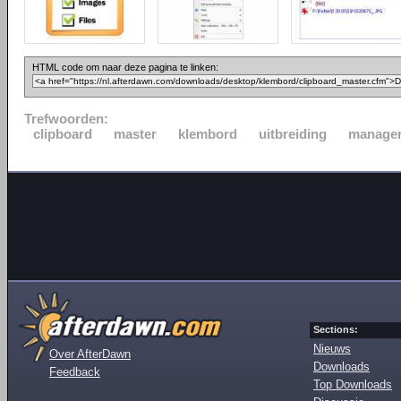
HTML code om naar deze pagina te linken:
Trefwoorden:
clipboard
master
klembord
uitbreiding
manage
Sections:
Nieuws
Over AfterDawn
Downloads
Feedback
Top Downloads