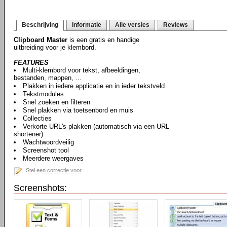
Beschrijving
Informatie
Alle versies
Reviews
Clipboard Master
is een gratis en handige
uitbreiding voor je klembord.
FEATURES
Multi-klembord voor tekst, afbeeldingen,
bestanden, mappen, ...
Plakken in iedere applicatie en in ieder tekstveld
Tekstmodules
Snel zoeken en filteren
Snel plakken via toetsenbord en muis
Collecties
Verkorte URL's plakken (automatisch via een URL
shortener)
Wachtwoordveilig
Screenshot tool
Meerdere weergaves
Stel een correctie voor
Screenshots: