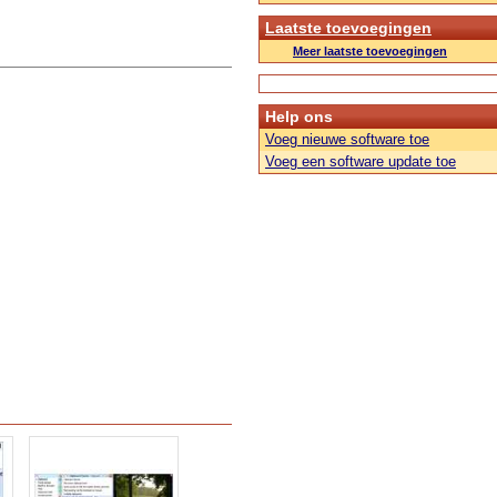
Laatste toevoegingen
Meer laatste toevoegingen
Help ons
Voeg nieuwe software toe
Voeg een software update toe