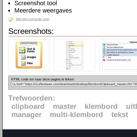
Screenshot tool
Meerdere weergaves
Stel een correctie voor
Screenshots:
HTML code om naar deze pagina te linken:
Trefwoorden:
clipboard
master
klembord
uit
manager
multi-klembord
tekst