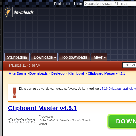
Registreren
|
Login:
Startpagina
Downloads
Top downloads
Meer
8/6/2026 11:40:36 AM
AfterDawn
>
Downloads
>
Desktop
>
Klembord
>
Clipboard Master v4.5.1
Dit is een oude versie van deze software. Je kunt ook de
v4.10.0 (laatste stabiele v
Clipboard Master v4.5.1
Freeware
DOW
Vista / Win10 / Win2k / Win7 / Win8 /
WinXP