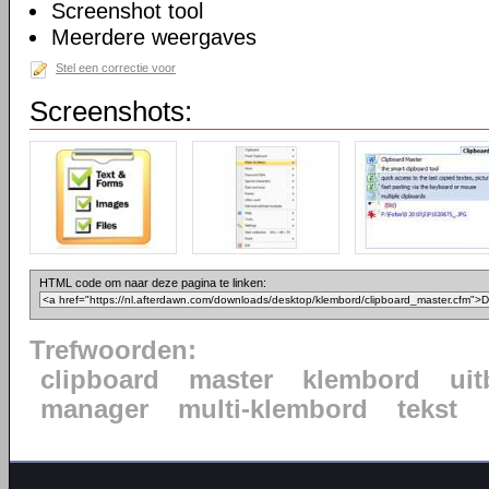
Screenshot tool
Meerdere weergaves
Stel een correctie voor
Screenshots:
HTML code om naar deze pagina te linken:
Trefwoorden:
clipboard
master
klembord
uit
manager
multi-klembord
tekst