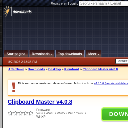
Registreren
|
Login:
Startpagina
Downloads
Top downloads
Meer
8/7/2026 2:13:35 PM
AfterDawn
>
Downloads
>
Desktop
>
Klembord
>
Clipboard Master v4.0.8
Dit is een oude versie van deze software. Je kunt ook de
v4.10.0 (laatste stabiele v
Clipboard Master v4.0.8
Freeware
DOW
Vista / Win10 / Win2k / Win7 / Win8 /
WinXP