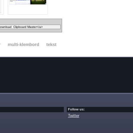
r
multi-klembord
tekst
Follow us:
Twitter