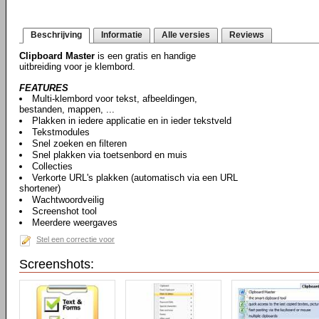
Beschrijving
Informatie
Alle versies
Reviews
Clipboard Master
is een gratis en handige
uitbreiding voor je klembord.
FEATURES
Multi-klembord voor tekst, afbeeldingen,
bestanden, mappen, ...
Plakken in iedere applicatie en in ieder tekstveld
Tekstmodules
Snel zoeken en filteren
Snel plakken via toetsenbord en muis
Collecties
Verkorte URL's plakken (automatisch via een URL
shortener)
Wachtwoordveilig
Screenshot tool
Meerdere weergaves
Stel een correctie voor
Screenshots: