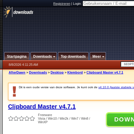
Registreren
|
Login:
Startpagina
Downloads
Top downloads
Meer
8/8/2026 4:11:25 AM
AfterDawn
>
Downloads
>
Desktop
>
Klembord
>
Clipboard Master v4.7.1
Dit is een oude versie van deze software. Je kunt ook de
v4.10.0 (laatste stabiele v
Clipboard Master v4.7.1
Freeware
DOW
Vista / Win10 / Win2k / Win7 / Win8 /
WinXP