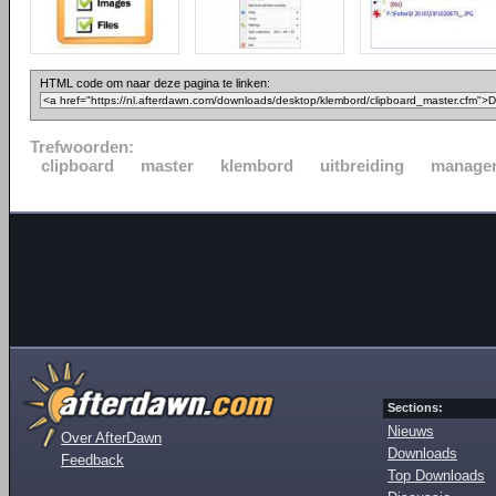
HTML code om naar deze pagina te linken:
Trefwoorden:
clipboard
master
klembord
uitbreiding
manage
Sections:
Nieuws
Over AfterDawn
Downloads
Feedback
Top Downloads