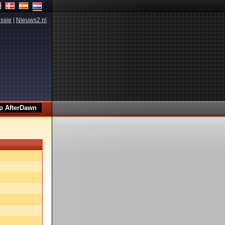
ssie
|
Nieuws2.nl