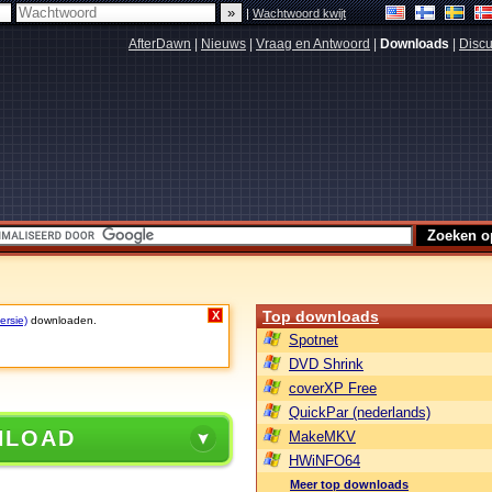
|
Wachtwoord kwijt
AfterDawn
|
Nieuws
|
Vraag en Antwoord
|
Downloads
|
Discu
Top downloads
X
ersie)
downloaden.
Spotnet
DVD Shrink
coverXP Free
QuickPar (nederlands)
NLOAD
MakeMKV
HWiNFO64
Meer top downloads