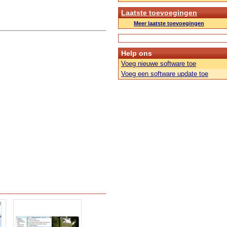
Laatste toevoegingen
Meer laatste toevoegingen
Help ons
Voeg nieuwe software toe
Voeg een software update toe