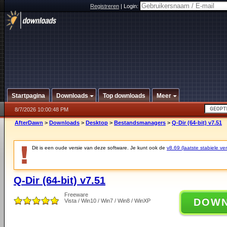
Registreren
|
Login:
Startpagina
Downloads
Top downloads
Meer
8/7/2026 10:00:48 PM
AfterDawn
>
Downloads
>
Desktop
>
Bestandsmanagers
>
Q-Dir (64-bit) v7.51
Dit is een oude versie van deze software. Je kunt ook de
v8.69 (laatste stabiele ver
Q-Dir (64-bit) v7.51
Freeware
DOW
Vista / Win10 / Win7 / Win8 / WinXP