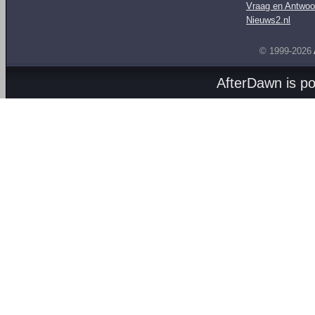
Vraag en Antwoo
Nieuws2.nl
© 1999-2026
AfterDawn is p