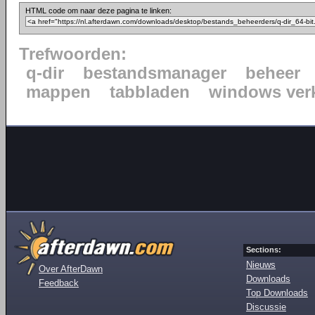
HTML code om naar deze pagina te linken:
Trefwoorden:
q-dir
bestandsmanager
beheer
mappen
tabbladen
windows ver
Sections:
Nieuws
Over AfterDawn
Downloads
Feedback
Top Downloads
Discussie