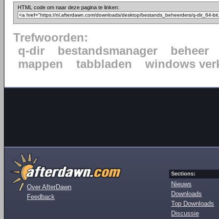
HTML code om naar deze pagina te linken:
Trefwoorden:
q-dir
bestandsmanager
beheer
mappen
tabbladen
windows ver
Sections:
Nieuws
Over AfterDawn
Downloads
Feedback
Top Downloads
Discussie