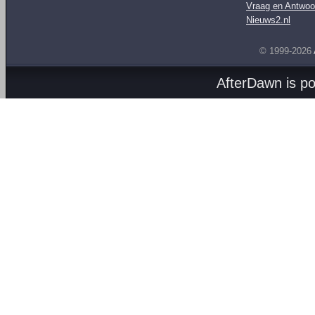
Vraag en Antwoo
Nieuws2.nl
© 1999-2026
AfterDawn is p