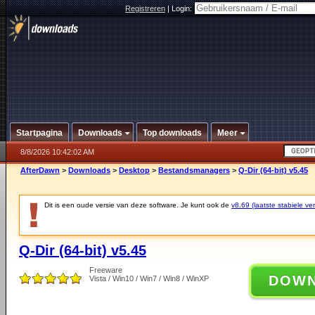
Registreren
|
Login:
Startpagina
Downloads
Top downloads
Meer
8/8/2026 10:42:02 AM
AfterDawn
>
Downloads
>
Desktop
>
Bestandsmanagers
>
Q-Dir (64-bit) v5.45
Dit is een oude versie van deze software. Je kunt ook de
v8.69 (laatste stabiele ver
Q-Dir (64-bit) v5.45
Freeware
DOW
Vista / Win10 / Win7 / Win8 / WinXP