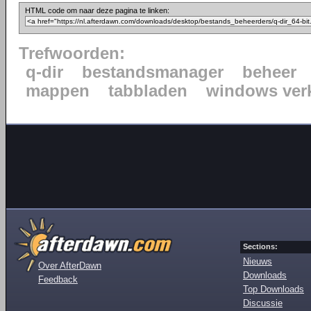
HTML code om naar deze pagina te linken:
Trefwoorden:
q-dir
bestandsmanager
beheer
mappen
tabbladen
windows ver
Sections:
Nieuws
Over AfterDawn
Downloads
Feedback
Top Downloads
Discussie