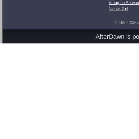
Vraag en Antwoo
Nieuws2.nl
© 1999-2026
AfterDawn is p