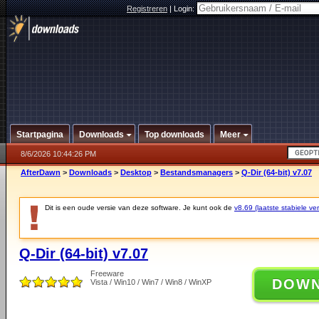
Registreren
|
Login:
Startpagina
Downloads
Top downloads
Meer
8/6/2026 10:44:26 PM
AfterDawn
>
Downloads
>
Desktop
>
Bestandsmanagers
>
Q-Dir (64-bit) v7.07
Dit is een oude versie van deze software. Je kunt ook de
v8.69 (laatste stabiele ver
Q-Dir (64-bit) v7.07
Freeware
DOW
Vista / Win10 / Win7 / Win8 / WinXP