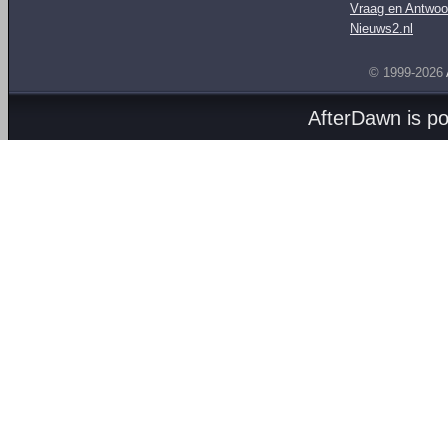
Vraag en Antwoo
Nieuws2.nl
© 1999-2026
AfterDawn is p