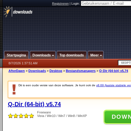
Registreren
|
Login:
Startpagina
Downloads
Top downloads
Meer
8/7/2026 1:37:51 AM
AfterDawn
>
Downloads
>
Desktop
>
Bestandsmanagers
>
Q-Dir (64-bit) v5.74
Dit is een oude versie van deze software. Je kunt ook de
v8.69 (laatste stabiele ver
Q-Dir (64-bit) v5.74
Freeware
DOW
Vista / Win10 / Win7 / Win8 / WinXP