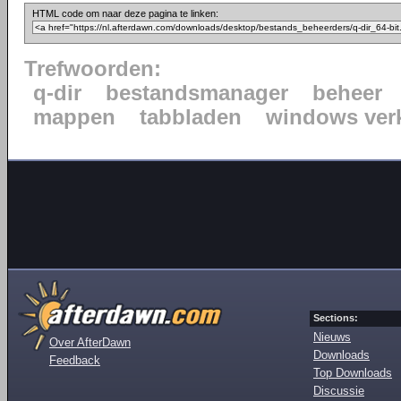
HTML code om naar deze pagina te linken:
Trefwoorden:
q-dir
bestandsmanager
beheer
mappen
tabbladen
windows ver
Sections:
Nieuws
Over AfterDawn
Downloads
Feedback
Top Downloads
Discussie