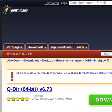
Registreren
|
Login:
Startpagina
Downloads
Top downloads
Meer
8/7/2026 3:58:57 PM
AfterDawn
>
Downloads
>
Desktop
>
Bestandsmanagers
>
Q-Dir (64-bit) v6.73
Dit is een oude versie van deze software. Je kunt ook de
v8.69 (laatste stabiele ver
Q-Dir (64-bit) v6.73
Freeware
DOW
Vista / Win10 / Win7 / Win8 / WinXP