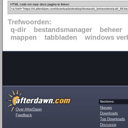
HTML code om naar deze pagina te linken:
Trefwoorden:
q-dir
bestandsmanager
beheer
mappen
tabbladen
windows ver
Sections:
Nieuws
Over AfterDawn
Downloads
Feedback
Top Downloads
Discussie