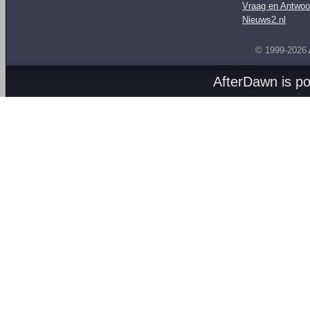
Vraag en Antwoo
Nieuws2.nl
© 1999-2026
AfterDawn is p