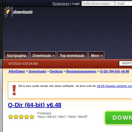
Registreren
|
Login:
Startpagina
Downloads
Top downloads
Meer
8/7/2026 4:03:24 AM
AfterDawn
>
Downloads
>
Desktop
>
Bestandsmanagers
>
Q-Dir (64-bit) v6.48
Dit is een oude versie van deze software. Je kunt ook de
v8.69 (laatste stabiele ver
Q-Dir (64-bit) v6.48
Freeware
DOW
Vista / Win10 / Win7 / Win8 / WinXP