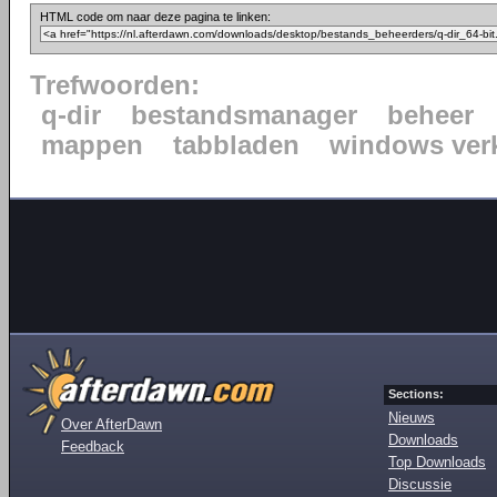
HTML code om naar deze pagina te linken:
Trefwoorden:
q-dir
bestandsmanager
beheer
mappen
tabbladen
windows ver
Sections:
Nieuws
Over AfterDawn
Downloads
Feedback
Top Downloads
Discussie