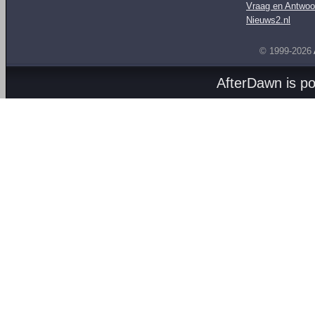
Vraag en Antwoo
Nieuws2.nl
© 1999-2026
AfterDawn is p