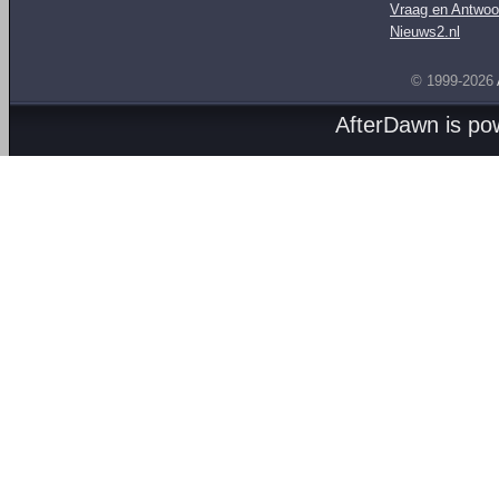
Vraag en Antwoo
Nieuws2.nl
© 1999-2026
AfterDawn is p