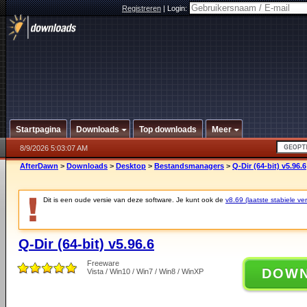
Registreren
|
Login:
Startpagina
Downloads
Top downloads
Meer
8/9/2026 5:03:07 AM
AfterDawn
>
Downloads
>
Desktop
>
Bestandsmanagers
>
Q-Dir (64-bit) v5.96.6
Dit is een oude versie van deze software. Je kunt ook de
v8.69 (laatste stabiele ver
Q-Dir (64-bit) v5.96.6
Freeware
DOW
Vista / Win10 / Win7 / Win8 / WinXP