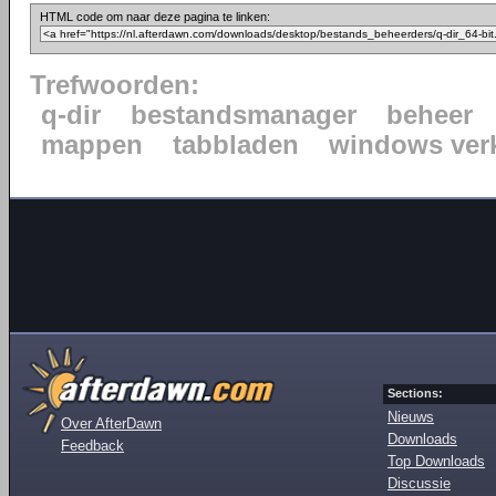
HTML code om naar deze pagina te linken:
Trefwoorden:
q-dir
bestandsmanager
beheer
mappen
tabbladen
windows ver
Sections:
Nieuws
Over AfterDawn
Downloads
Feedback
Top Downloads
Discussie