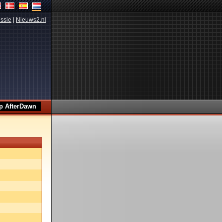
ssie
|
Nieuws2.nl