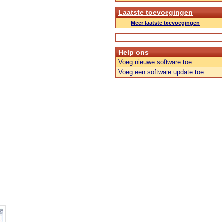
Laatste toevoegingen
Meer laatste toevoegingen
Help ons
Voeg nieuwe software toe
Voeg een software update toe