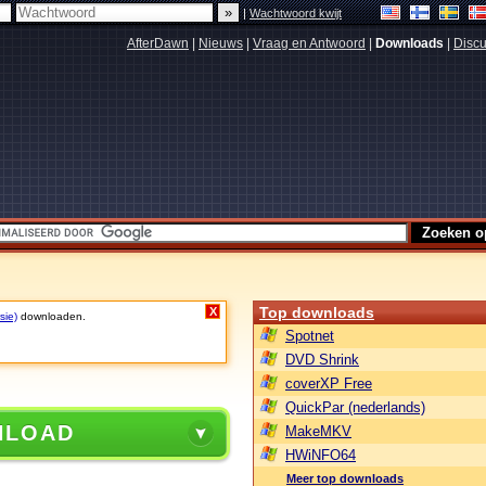
|
Wachtwoord kwijt
AfterDawn
|
Nieuws
|
Vraag en Antwoord
|
Downloads
|
Discu
Top downloads
X
sie)
downloaden.
Spotnet
DVD Shrink
coverXP Free
QuickPar (nederlands)
NLOAD
MakeMKV
HWiNFO64
Meer top downloads