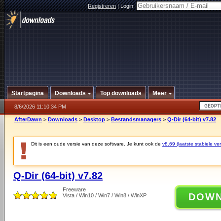
Registreren
|
Login:
Startpagina
Downloads
Top downloads
Meer
8/6/2026 11:10:34 PM
AfterDawn
>
Downloads
>
Desktop
>
Bestandsmanagers
>
Q-Dir (64-bit) v7.82
Dit is een oude versie van deze software. Je kunt ook de
v8.69 (laatste stabiele ver
Q-Dir (64-bit) v7.82
Freeware
DOW
Vista / Win10 / Win7 / Win8 / WinXP