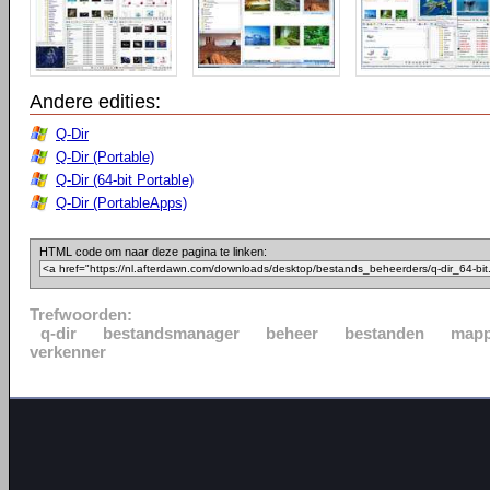
Andere edities:
Q-Dir
Q-Dir (Portable)
Q-Dir (64-bit Portable)
Q-Dir (PortableApps)
HTML code om naar deze pagina te linken:
Trefwoorden:
q-dir
bestandsmanager
beheer
bestanden
map
verkenner