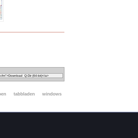
pen
tabbladen
windows