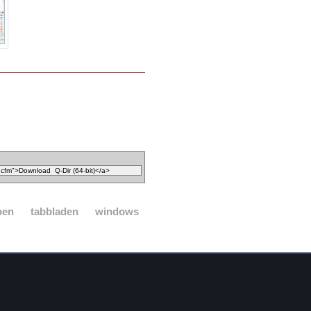
pen
tabbladen
windows