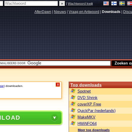
|
Wachtwoord kwijt
AfterDawn
|
Nieuws
|
Vraag en Antwoord
|
Downloads
|
Discu
Top downloads
X
sie)
downloaden.
Spotnet
DVD Shrink
coverXP Free
QuickPar (nederlands)
NLOAD
MakeMKV
HWiNFO64
Meer top downloads