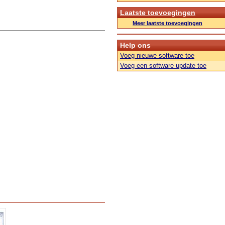
Laatste toevoegingen
Meer laatste toevoegingen
Help ons
Voeg nieuwe software toe
Voeg een software update toe