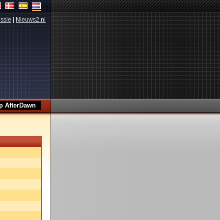
ssie
|
Nieuws2.nl