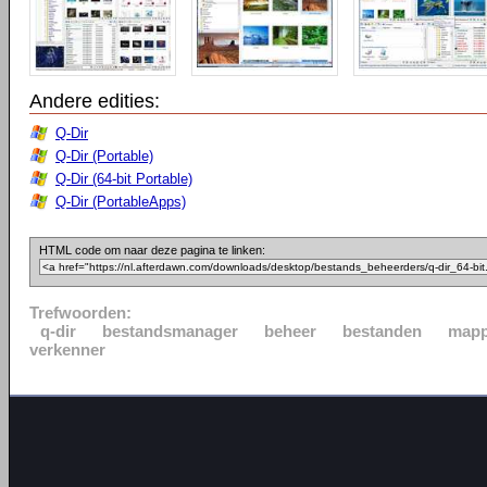
Andere edities:
Q-Dir
Q-Dir (Portable)
Q-Dir (64-bit Portable)
Q-Dir (PortableApps)
HTML code om naar deze pagina te linken:
Trefwoorden:
q-dir
bestandsmanager
beheer
bestanden
map
verkenner