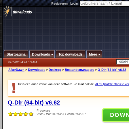
Registreren
|
Login:
Startpagina
Downloads
Top downloads
Meer
8/7/2026 4:41:13 AM
AfterDawn
>
Downloads
>
Desktop
>
Bestandsmanagers
>
Q-Dir (64-bit) v6.62
Dit is een oude versie van deze software. Je kunt ook de
v8.69 (laatste stabiele ver
Q-Dir (64-bit) v6.62
Freeware
DOW
Vista / Win10 / Win7 / Win8 / WinXP