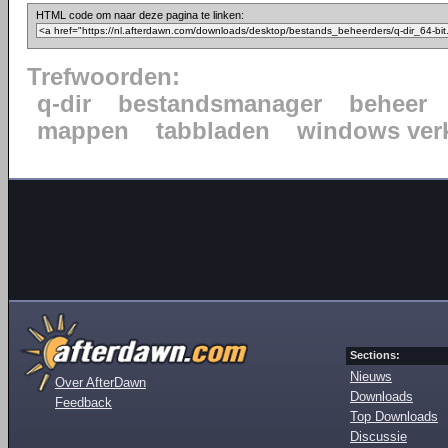
HTML code om naar deze pagina te linken:
Trefwoorden:
q-dir
bestandsmanager
beheer
mappen
tabbladen
windows ver
Sections:
Nieuws
Over AfterDawn
Downloads
Feedback
Top Downloads
Discussie