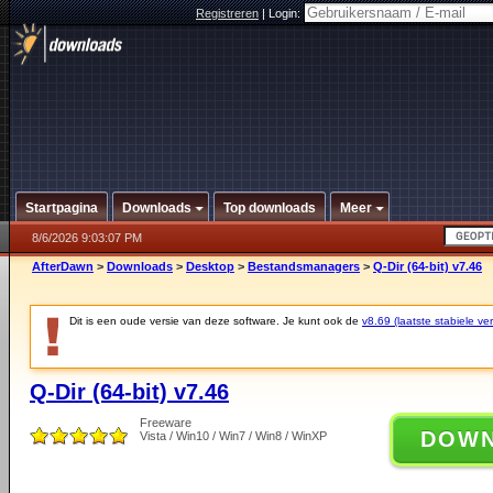
Registreren
|
Login:
Startpagina
Downloads
Top downloads
Meer
8/6/2026 9:03:07 PM
AfterDawn
>
Downloads
>
Desktop
>
Bestandsmanagers
>
Q-Dir (64-bit) v7.46
Dit is een oude versie van deze software. Je kunt ook de
v8.69 (laatste stabiele ver
Q-Dir (64-bit) v7.46
Freeware
DOW
Vista / Win10 / Win7 / Win8 / WinXP