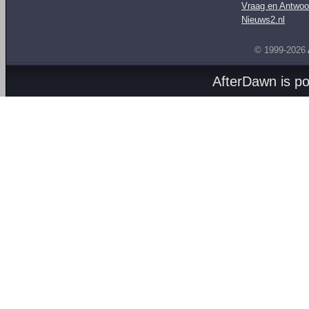
Vraag en Antwoo
Nieuws2.nl
© 1999-2026
AfterDawn is p