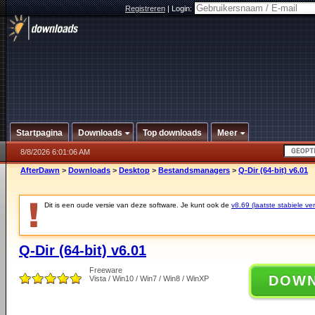
Registreren
|
Login:
Startpagina
Downloads
Top downloads
Meer
8/8/2026 6:01:06 AM
AfterDawn
>
Downloads
>
Desktop
>
Bestandsmanagers
>
Q-Dir (64-bit) v6.01
Dit is een oude versie van deze software. Je kunt ook de
v8.69 (laatste stabiele ver
Q-Dir (64-bit) v6.01
Freeware
DOW
Vista / Win10 / Win7 / Win8 / WinXP