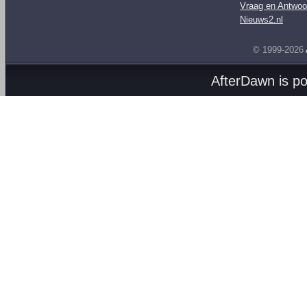
Vraag en Antwoo
Nieuws2.nl
© 1999-2026
AfterDawn is p