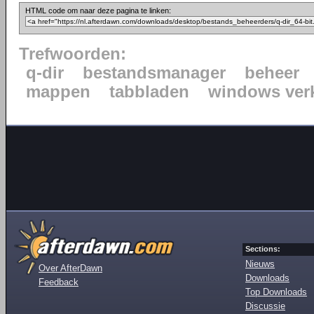
HTML code om naar deze pagina te linken:
Trefwoorden:
q-dir
bestandsmanager
beheer
mappen
tabbladen
windows ver
Sections:
Nieuws
Over AfterDawn
Downloads
Feedback
Top Downloads
Discussie