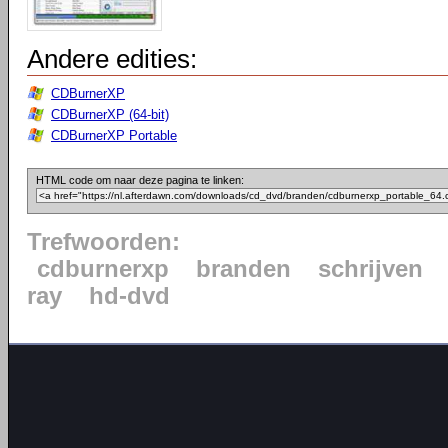
Andere edities:
CDBurnerXP
CDBurnerXP (64-bit)
CDBurnerXP Portable
HTML code om naar deze pagina te linken:
Trefwoorden:
cdburnerxp
branden
schrijven
ray
hd-dvd