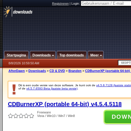
Registreren
|
Login:
Startpagina
Downloads
Top downloads
Meer
8/8/2026 10:59:50 AM
AfterDawn
>
Downloads
>
CD & DVD
>
Branden
>
CDBurnerXP (portable 64-bit) 
Dit is een oude versie van deze software. Je kunt ook de
v4.5.8.7128 (laatste stabi
of de
v4.5.7.6593 Beta (laatste beta versie)
.
CDBurnerXP (portable 64-bit) v4.5.4.5118
Freeware
DOW
Vista / Win10 / Win7 / Win8