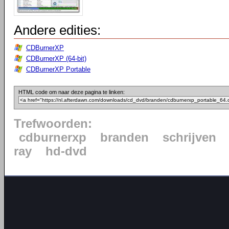
Andere edities:
CDBurnerXP
CDBurnerXP (64-bit)
CDBurnerXP Portable
HTML code om naar deze pagina te linken:
Trefwoorden:
cdburnerxp
branden
schrijven
ray
hd-dvd