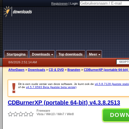
Registreren
|
Login:
Startpagina
Downloads
Top downloads
Meer
8/6/2026 2:51:14 AM
AfterDawn
>
Downloads
>
CD & DVD
>
Branden
>
CDBurnerXP (portable 64-bit) 
Dit is een oude versie van deze software. Je kunt ook de
v4.5.8.7128 (laatste stabi
of de
v4.5.7.6593 Beta (laatste beta versie)
.
CDBurnerXP (portable 64-bit) v4.3.8.2513
Freeware
DOW
Vista / Win10 / Win7 / Win8