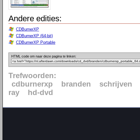
Andere edities:
CDBurnerXP
CDBurnerXP (64-bit)
CDBurnerXP Portable
HTML code om naar deze pagina te linken:
Trefwoorden:
cdburnerxp
branden
schrijven
ray
hd-dvd