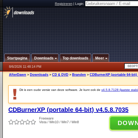
Registreren
|
Login:
Startpagina
Downloads
Top downloads
Meer
8/6/2026 11:48:14 PM
AfterDawn
>
Downloads
>
CD & DVD
>
Branden
>
CDBurnerXP (portable 64-bit) 
Dit is een oude versie van deze software. Je kunt ook de
v4.5.8.7128 (laatste stabi
CDBurnerXP (portable 64-bit) v4.5.8.7035
Freeware
DOW
Vista / Win10 / Win7 / Win8