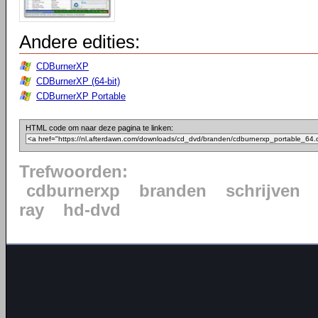
Andere edities:
CDBurnerXP
CDBurnerXP (64-bit)
CDBurnerXP Portable
HTML code om naar deze pagina te linken:
Trefwoorden:
cdburnerxp
branden
schrijven
ray
hd-dvd