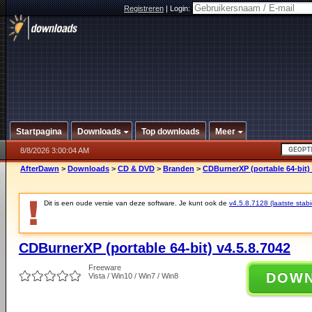
Registreren
|
Login:
Startpagina
Downloads
Top downloads
Meer
8/8/2026 3:00:04 AM
AfterDawn
>
Downloads
>
CD & DVD
>
Branden
>
CDBurnerXP (portable 64-bit) 
Dit is een oude versie van deze software. Je kunt ook de
v4.5.8.7128 (laatste stabi
CDBurnerXP (portable 64-bit) v4.5.8.7042
Freeware
DOW
Vista / Win10 / Win7 / Win8