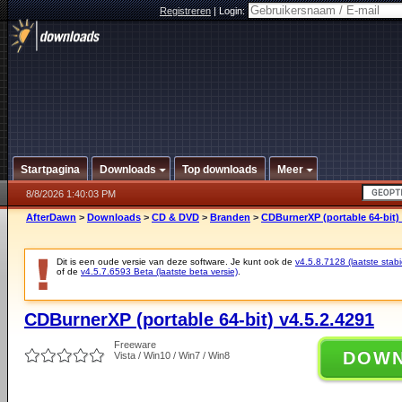
Registreren
|
Login:
Startpagina
Downloads
Top downloads
Meer
8/8/2026 1:40:03 PM
AfterDawn
>
Downloads
>
CD & DVD
>
Branden
>
CDBurnerXP (portable 64-bit) 
Dit is een oude versie van deze software. Je kunt ook de
v4.5.8.7128 (laatste stabi
of de
v4.5.7.6593 Beta (laatste beta versie)
.
CDBurnerXP (portable 64-bit) v4.5.2.4291
Freeware
DOW
Vista / Win10 / Win7 / Win8