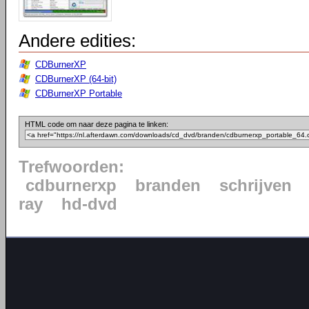
Andere edities:
CDBurnerXP
CDBurnerXP (64-bit)
CDBurnerXP Portable
HTML code om naar deze pagina te linken:
Trefwoorden:
cdburnerxp
branden
schrijven
ray
hd-dvd