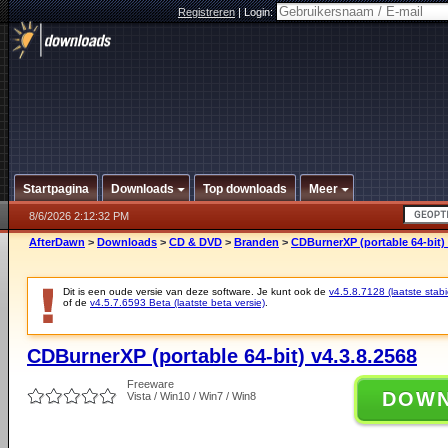
Registreren
|
Login:
Startpagina
Downloads
Top downloads
Meer
8/6/2026 2:12:32 PM
AfterDawn
>
Downloads
>
CD & DVD
>
Branden
>
CDBurnerXP (portable 64-bit) 
Dit is een oude versie van deze software. Je kunt ook de
v4.5.8.7128 (laatste stabi
of de
v4.5.7.6593 Beta (laatste beta versie)
.
CDBurnerXP (portable 64-bit) v4.3.8.2568
Freeware
DOW
Vista / Win10 / Win7 / Win8