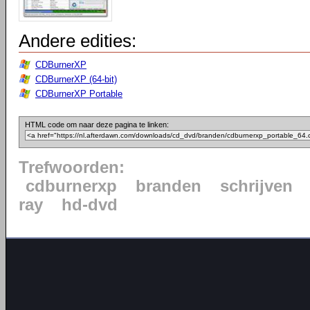
Andere edities:
CDBurnerXP
CDBurnerXP (64-bit)
CDBurnerXP Portable
HTML code om naar deze pagina te linken:
Trefwoorden:
cdburnerxp
branden
schrijven
ray
hd-dvd