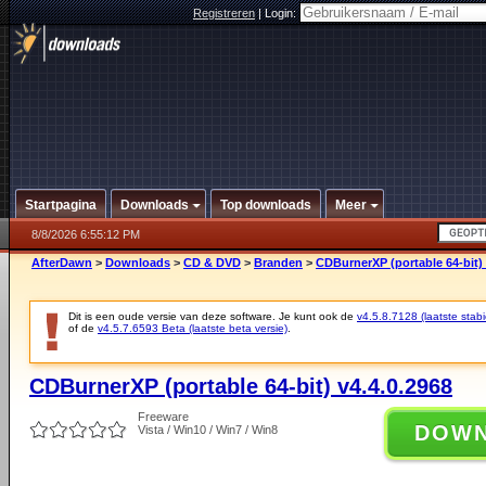
Registreren
|
Login:
Startpagina
Downloads
Top downloads
Meer
8/8/2026 6:55:12 PM
AfterDawn
>
Downloads
>
CD & DVD
>
Branden
>
CDBurnerXP (portable 64-bit) 
Dit is een oude versie van deze software. Je kunt ook de
v4.5.8.7128 (laatste stabi
of de
v4.5.7.6593 Beta (laatste beta versie)
.
CDBurnerXP (portable 64-bit) v4.4.0.2968
Freeware
DOW
Vista / Win10 / Win7 / Win8