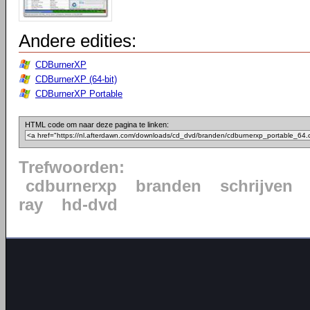
Andere edities:
CDBurnerXP
CDBurnerXP (64-bit)
CDBurnerXP Portable
HTML code om naar deze pagina te linken:
Trefwoorden:
cdburnerxp
branden
schrijven
ray
hd-dvd