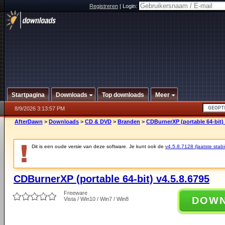
Registreren
|
Login:
Startpagina
Downloads
Top downloads
Meer
8/9/2026 3:13:57 PM
AfterDawn
>
Downloads
>
CD & DVD
>
Branden
>
CDBurnerXP (portable 64-bit) 
Dit is een oude versie van deze software. Je kunt ook de
v4.5.8.7128 (laatste stabi
CDBurnerXP (portable 64-bit) v4.5.8.6795
Freeware
DOW
Vista / Win10 / Win7 / Win8