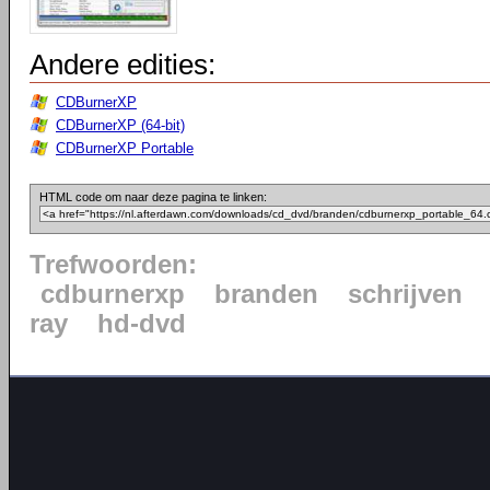
Andere edities:
CDBurnerXP
CDBurnerXP (64-bit)
CDBurnerXP Portable
HTML code om naar deze pagina te linken:
Trefwoorden:
cdburnerxp
branden
schrijven
ray
hd-dvd