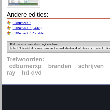
Andere edities:
CDBurnerXP
CDBurnerXP (64-bit)
CDBurnerXP Portable
HTML code om naar deze pagina te linken:
Trefwoorden:
cdburnerxp
branden
schrijven
ray
hd-dvd