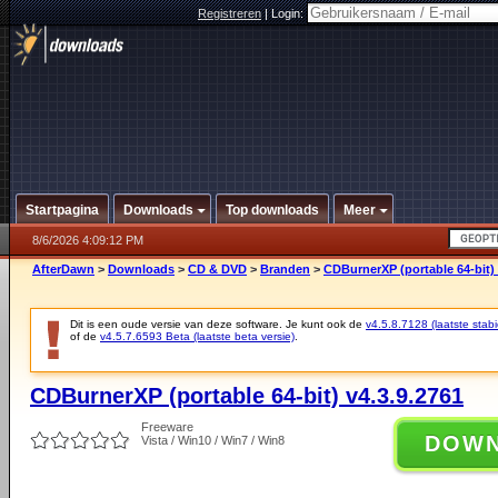
Registreren
|
Login:
Startpagina
Downloads
Top downloads
Meer
8/6/2026 4:09:12 PM
AfterDawn
>
Downloads
>
CD & DVD
>
Branden
>
CDBurnerXP (portable 64-bit) 
Dit is een oude versie van deze software. Je kunt ook de
v4.5.8.7128 (laatste stabi
of de
v4.5.7.6593 Beta (laatste beta versie)
.
CDBurnerXP (portable 64-bit) v4.3.9.2761
Freeware
DOW
Vista / Win10 / Win7 / Win8