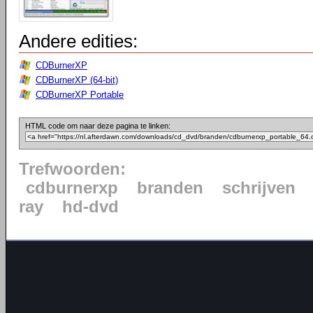
Andere edities:
CDBurnerXP
CDBurnerXP (64-bit)
CDBurnerXP Portable
HTML code om naar deze pagina te linken:
Trefwoorden:
cdburnerxp
branden
schrijven
ray
hd-dvd