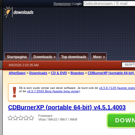
Registreren
|
Login:
Startpagina
Downloads
Top downloads
Meer
8/9/2026 2:03:35 AM
AfterDawn
>
Downloads
>
CD & DVD
>
Branden
>
CDBurnerXP (portable 64-bit) 
Dit is een oude versie van deze software. Je kunt ook de
v4.5.8.7128 (laatste stabi
of de
v4.5.7.6593 Beta (laatste beta versie)
.
CDBurnerXP (portable 64-bit) v4.5.1.4003
Freeware
DOW
Vista / Win10 / Win7 / Win8