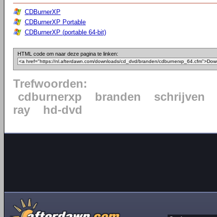
CDBurnerXP
CDBurnerXP Portable
CDBurnerXP (portable 64-bit)
HTML code om naar deze pagina te linken:
Trefwoorden:
cdburnerxp
branden
schrijven
ray
hd-dvd