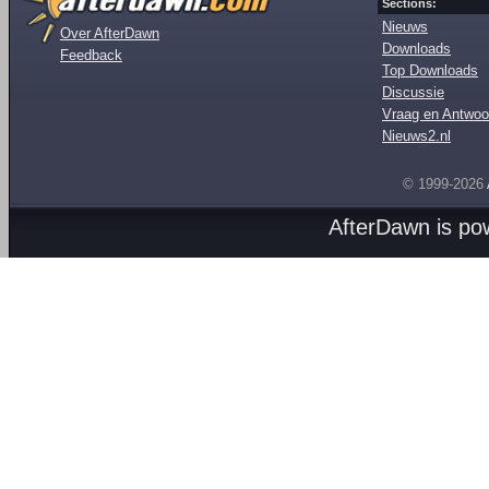
Sections:
Nieuws
Over AfterDawn
Downloads
Feedback
Top Downloads
Discussie
Vraag en Antwoo
Nieuws2.nl
© 1999-2026
AfterDawn is p