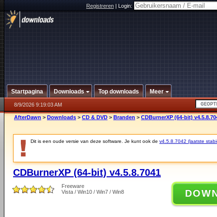
Registreren
|
Login:
Startpagina
Downloads
Top downloads
Meer
8/9/2026 9:19:03 AM
AfterDawn
>
Downloads
>
CD & DVD
>
Branden
>
CDBurnerXP (64-bit) v4.5.8.70
Dit is een oude versie van deze software. Je kunt ook de
v4.5.8.7042 (laatste stabi
CDBurnerXP (64-bit) v4.5.8.7041
Freeware
DOW
Vista / Win10 / Win7 / Win8