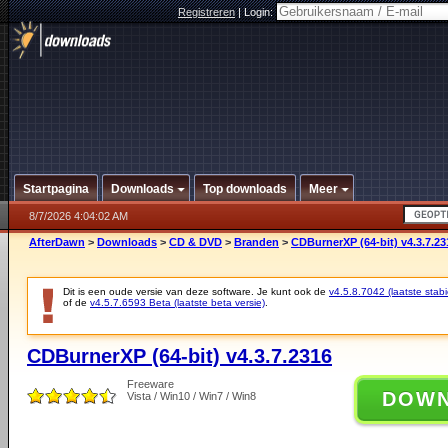
Registreren
|
Login:
Startpagina
Downloads
Top downloads
Meer
8/7/2026 4:04:02 AM
AfterDawn
>
Downloads
>
CD & DVD
>
Branden
>
CDBurnerXP (64-bit) v4.3.7.23
Dit is een oude versie van deze software. Je kunt ook de
v4.5.8.7042 (laatste stabi
of de
v4.5.7.6593 Beta (laatste beta versie)
.
CDBurnerXP (64-bit) v4.3.7.2316
Freeware
DOW
Vista / Win10 / Win7 / Win8