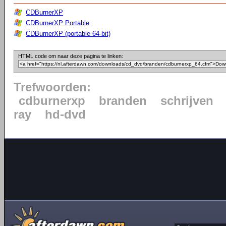
CDBurnerXP
CDBurnerXP Portable
CDBurnerXP (portable 64-bit)
HTML code om naar deze pagina te linken:
Trefwoorden:
cdburnerxp
branden
schrijven
ray
hd-dvd