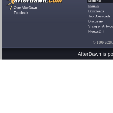
Sections:
Nieuws
Over AfterDawn
Downloads
Feedback
Top Downloads
Discussie
Vraag en Antwoo
Nieuws2.nl
© 1999-2026
AfterDawn is p