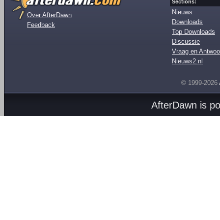
Sections:
Nieuws
Over AfterDawn
Downloads
Feedback
Top Downloads
Discussie
Vraag en Antwoo
Nieuws2.nl
© 1999-2026
AfterDawn is p