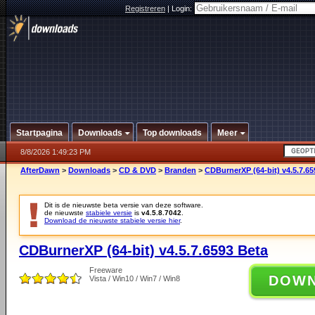
Registreren
|
Login:
Startpagina
Downloads
Top downloads
Meer
8/8/2026 1:49:23 PM
AfterDawn
>
Downloads
>
CD & DVD
>
Branden
>
CDBurnerXP (64-bit) v4.5.7.65
Dit is de nieuwste beta versie van deze software.
de nieuwste
stabiele versie
is
v4.5.8.7042
.
Download de nieuwste stabiele versie hier
.
CDBurnerXP (64-bit) v4.5.7.6593 Beta
Freeware
DOW
Vista / Win10 / Win7 / Win8