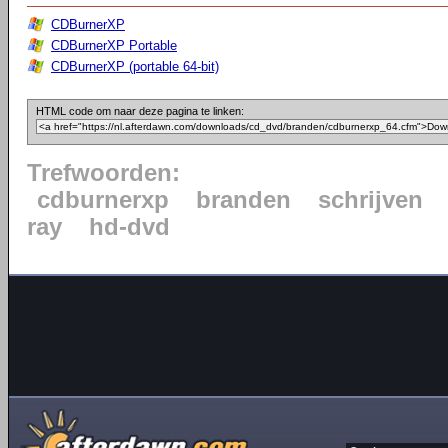
CDBurnerXP
CDBurnerXP Portable
CDBurnerXP (portable 64-bit)
HTML code om naar deze pagina te linken:
Trefwoorden:
cdburnerxp
branden
schrijven
ray
hd-dvd