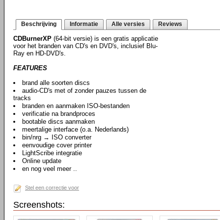
Beschrijving
Informatie
Alle versies
Reviews
CDBurnerXP
(64-bit versie) is een gratis applicatie
voor het branden van CD's en DVD's, inclusief Blu-
Ray en HD-DVD's.
FEATURES
brand alle soorten discs
audio-CD's met of zonder pauzes tussen de
tracks
branden en aanmaken ISO-bestanden
verificatie na brandproces
bootable discs aanmaken
meertalige interface (o.a. Nederlands)
bin/nrg → ISO converter
eenvoudige cover printer
LightScribe integratie
Online update
en nog veel meer ..
Stel een correctie voor
Screenshots: