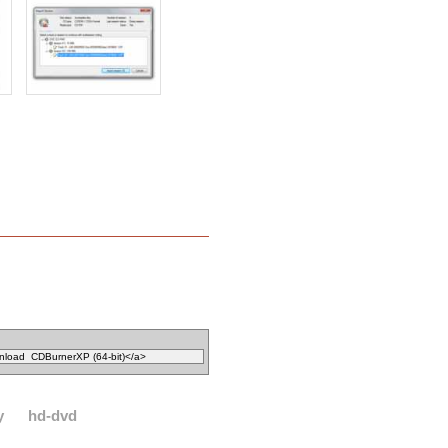
y
hd-dvd