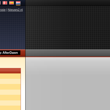
ssie
|
Nieuws2.nl