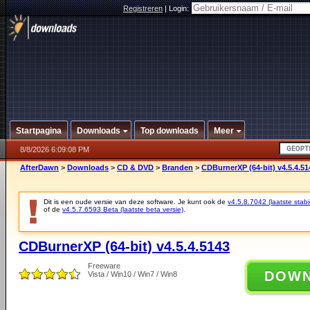
Registreren
|
Login:
Startpagina
Downloads
Top downloads
Meer
8/8/2026 6:09:08 PM
AfterDawn
>
Downloads
>
CD & DVD
>
Branden
>
CDBurnerXP (64-bit) v4.5.4.51
Dit is een oude versie van deze software. Je kunt ook de
v4.5.8.7042 (laatste stabi
of de
v4.5.7.6593 Beta (laatste beta versie)
.
CDBurnerXP (64-bit) v4.5.4.5143
Freeware
DOW
Vista / Win10 / Win7 / Win8