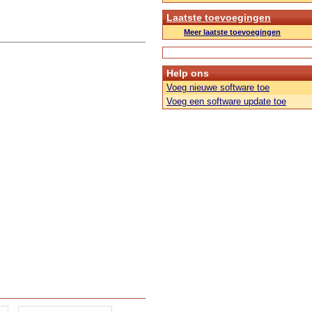
Laatste toevoegingen
Meer laatste toevoegingen
Help ons
Voeg nieuwe software toe
Voeg een software update toe