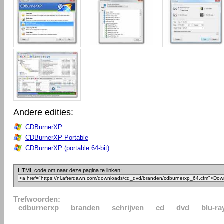
Andere edities:
CDBurnerXP
CDBurnerXP Portable
CDBurnerXP (portable 64-bit)
HTML code om naar deze pagina te linken:
Trefwoorden:
cdburnerxp
branden
schrijven
cd
dvd
blu-ra