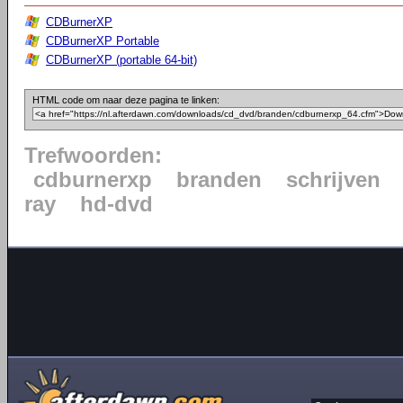
CDBurnerXP
CDBurnerXP Portable
CDBurnerXP (portable 64-bit)
HTML code om naar deze pagina te linken:
Trefwoorden:
cdburnerxp
branden
schrijven
ray
hd-dvd