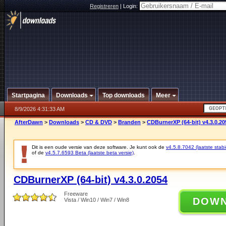
Registreren
|
Login:
Startpagina
Downloads
Top downloads
Meer
8/9/2026 4:31:33 AM
AfterDawn
>
Downloads
>
CD & DVD
>
Branden
>
CDBurnerXP (64-bit) v4.3.0.20
Dit is een oude versie van deze software. Je kunt ook de
v4.5.8.7042 (laatste stabi
of de
v4.5.7.6593 Beta (laatste beta versie)
.
CDBurnerXP (64-bit) v4.3.0.2054
Freeware
DOW
Vista / Win10 / Win7 / Win8