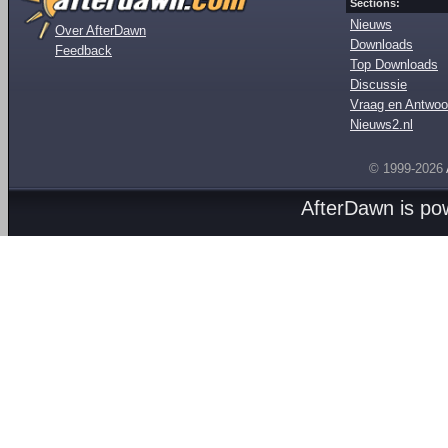
Sections:
Nieuws
Over AfterDawn
Downloads
Feedback
Top Downloads
Discussie
Vraag en Antwoo
Nieuws2.nl
© 1999-2026
AfterDawn is p