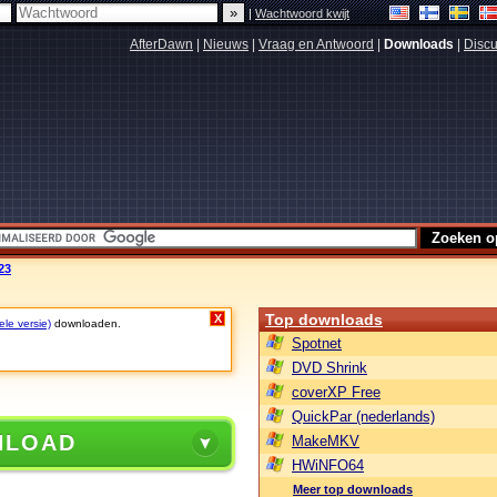
|
Wachtwoord kwijt
AfterDawn
|
Nieuws
|
Vraag en Antwoord
|
Downloads
|
Discu
23
Top downloads
X
ele versie)
downloaden.
Spotnet
DVD Shrink
coverXP Free
QuickPar (nederlands)
NLOAD
MakeMKV
HWiNFO64
Meer top downloads