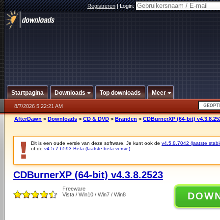
Registreren
|
Login:
Startpagina
Downloads
Top downloads
Meer
8/7/2026 5:22:21 AM
AfterDawn
>
Downloads
>
CD & DVD
>
Branden
>
CDBurnerXP (64-bit) v4.3.8.25
Dit is een oude versie van deze software. Je kunt ook de
v4.5.8.7042 (laatste stabi
of de
v4.5.7.6593 Beta (laatste beta versie)
.
CDBurnerXP (64-bit) v4.3.8.2523
Freeware
DOW
Vista / Win10 / Win7 / Win8