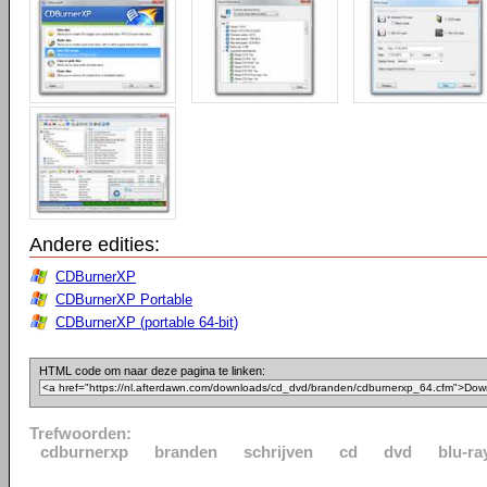
Andere edities:
CDBurnerXP
CDBurnerXP Portable
CDBurnerXP (portable 64-bit)
HTML code om naar deze pagina te linken:
Trefwoorden:
cdburnerxp
branden
schrijven
cd
dvd
blu-ra