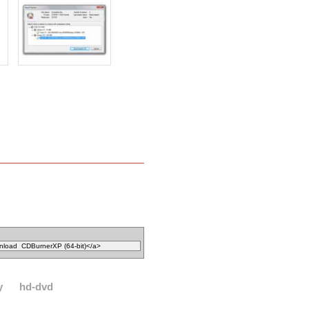
y
hd-dvd