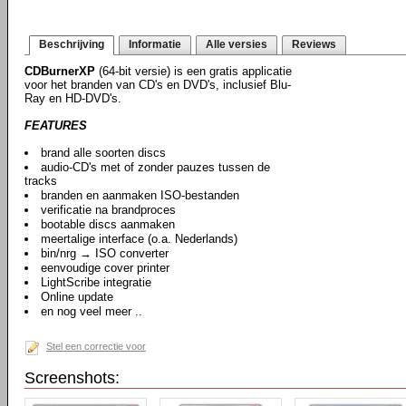
Beschrijving
Informatie
Alle versies
Reviews
CDBurnerXP
(64-bit versie) is een gratis applicatie
voor het branden van CD's en DVD's, inclusief Blu-
Ray en HD-DVD's.
FEATURES
brand alle soorten discs
audio-CD's met of zonder pauzes tussen de
tracks
branden en aanmaken ISO-bestanden
verificatie na brandproces
bootable discs aanmaken
meertalige interface (o.a. Nederlands)
bin/nrg → ISO converter
eenvoudige cover printer
LightScribe integratie
Online update
en nog veel meer ..
Stel een correctie voor
Screenshots: