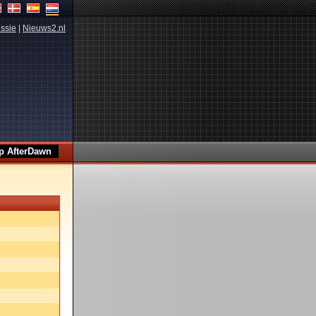
ssie
|
Nieuws2.nl