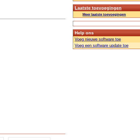
Laatste toevoegingen
Meer laatste toevoegingen
Help ons
Voeg nieuwe software toe
Voeg een software update toe