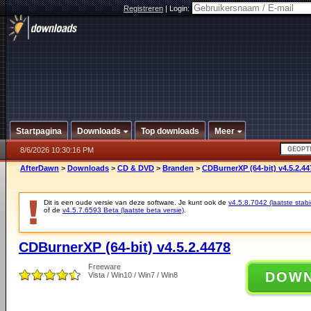
Registreren
|
Login:
Startpagina
Downloads
Top downloads
Meer
8/6/2026 10:30:16 PM
AfterDawn
>
Downloads
>
CD & DVD
>
Branden
>
CDBurnerXP (64-bit) v4.5.2.44
Dit is een oude versie van deze software. Je kunt ook de
v4.5.8.7042 (laatste stabi
of de
v4.5.7.6593 Beta (laatste beta versie)
.
CDBurnerXP (64-bit) v4.5.2.4478
Freeware
DOW
Vista / Win10 / Win7 / Win8