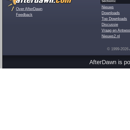
Sections:
Nieuws
Over AfterDawn
Downloads
Feedback
Top Downloads
Discussie
Vraag en Antwoo
Nieuws2.nl
© 1999-2026
AfterDawn is p