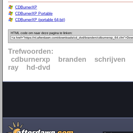
CDBurnerXP
CDBurnerXP Portable
CDBurnerXP (portable 64-bit)
HTML code om naar deze pagina te linken:
Trefwoorden:
cdburnerxp
branden
schrijven
ray
hd-dvd