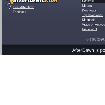
Sections:
Nieuws
Over AfterDawn
Downloads
Feedback
Top Downloads
Discussie
Vraag en Antwoo
Nieuws2.nl
© 1999-2026
AfterDawn is p