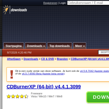
Registreren
|
Login:
Startpagina
Downloads
Top downloads
Meer
8/7/2026 4:20:46 PM
AfterDawn
>
Downloads
>
CD & DVD
>
Branden
>
CDBurnerXP (64-bit) v4.4.1.30
Dit is een oude versie van deze software. Je kunt ook de
v4.5.8.7042 (laatste stabi
of de
v4.5.7.6593 Beta (laatste beta versie)
.
CDBurnerXP (64-bit) v4.4.1.3099
Freeware
DOW
Vista / Win10 / Win7 / Win8