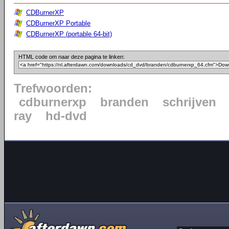
CDBurnerXP
CDBurnerXP Portable
CDBurnerXP (portable 64-bit)
HTML code om naar deze pagina te linken:
Trefwoorden:
cdburnerxp
branden
schrijven
ray
hd-dvd