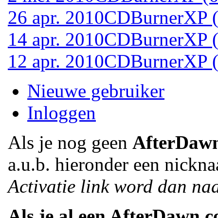
26 apr. 2010
CDBurnerXP (6
14 apr. 2010
CDBurnerXP (6
12 apr. 2010
CDBurnerXP (6
Nieuwe gebruiker
Inloggen
Als je nog geen
AfterDaw
a.u.b. hieronder een nickna
Activatie link word dan naa
Als je al een AfterDawn.