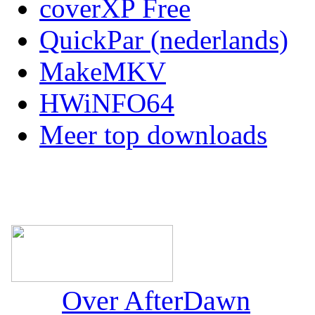
coverXP Free
QuickPar (nederlands)
MakeMKV
HWiNFO64
Meer top downloads
Over AfterDawn