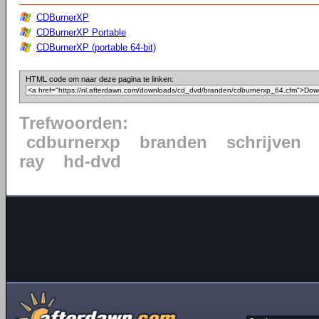
CDBurnerXP
CDBurnerXP Portable
CDBurnerXP (portable 64-bit)
HTML code om naar deze pagina te linken:
Trefwoorden:
cdburnerxp
branden
schrijven
ray
hd-dvd