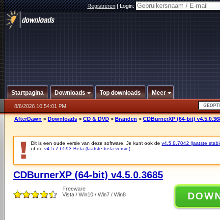
Registreren
|
Login:
Startpagina
Downloads
Top downloads
Meer
8/6/2026 10:54:01 PM
AfterDawn
>
Downloads
>
CD & DVD
>
Branden
>
CDBurnerXP (64-bit) v4.5.0.36
Dit is een oude versie van deze software. Je kunt ook de
v4.5.8.7042 (laatste stabi
of de
v4.5.7.6593 Beta (laatste beta versie)
.
CDBurnerXP (64-bit) v4.5.0.3685
Freeware
DOW
Vista / Win10 / Win7 / Win8