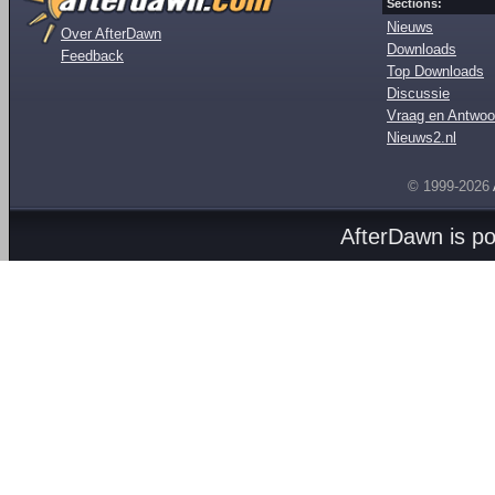
Sections:
Nieuws
Over AfterDawn
Downloads
Feedback
Top Downloads
Discussie
Vraag en Antwoo
Nieuws2.nl
© 1999-2026
AfterDawn is p