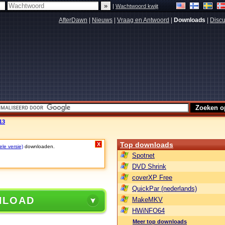
|
Wachtwoord kwijt
AfterDawn
|
Nieuws
|
Vraag en Antwoord
|
Downloads
|
Discu
13
Top downloads
X
ele versie)
downloaden.
Spotnet
DVD Shrink
coverXP Free
QuickPar (nederlands)
NLOAD
MakeMKV
HWiNFO64
Meer top downloads