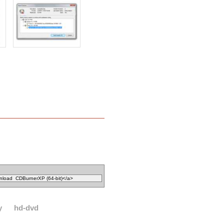
y
hd-dvd