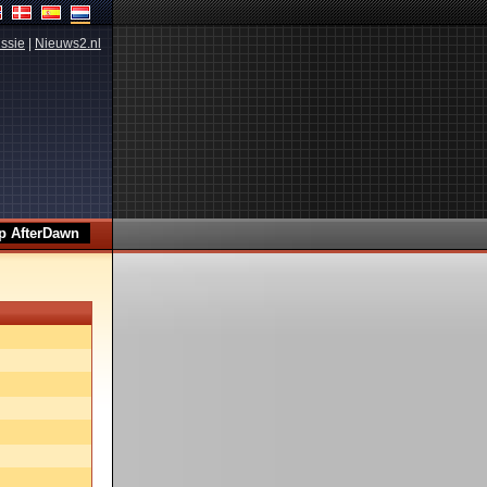
ssie
|
Nieuws2.nl