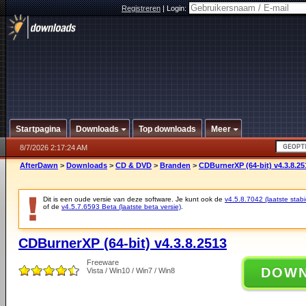
Registreren
|
Login:
Startpagina
Downloads
Top downloads
Meer
8/7/2026 2:17:24 AM
AfterDawn
>
Downloads
>
CD & DVD
>
Branden
>
CDBurnerXP (64-bit) v4.3.8.25
Dit is een oude versie van deze software. Je kunt ook de
v4.5.8.7042 (laatste stabi
of de
v4.5.7.6593 Beta (laatste beta versie)
.
CDBurnerXP (64-bit) v4.3.8.2513
Freeware
DOW
Vista / Win10 / Win7 / Win8