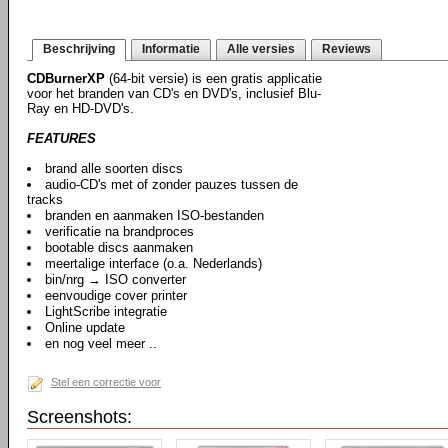
Beschrijving
Informatie
Alle versies
Reviews
CDBurnerXP
(64-bit versie) is een gratis applicatie
voor het branden van CD's en DVD's, inclusief Blu-
Ray en HD-DVD's.
FEATURES
brand alle soorten discs
audio-CD's met of zonder pauzes tussen de
tracks
branden en aanmaken ISO-bestanden
verificatie na brandproces
bootable discs aanmaken
meertalige interface (o.a. Nederlands)
bin/nrg → ISO converter
eenvoudige cover printer
LightScribe integratie
Online update
en nog veel meer ..
Stel een correctie voor
Screenshots: