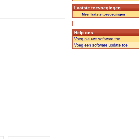
Laatste toevoegingen
Meer laatste toevoegingen
Help ons
Voeg nieuwe software toe
Voeg een software update toe